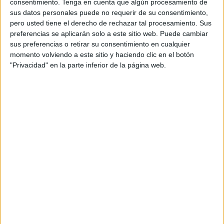
consentimiento.
Tenga en cuenta que algún procesamiento de
ciudades autónomas, que recordemos se puso en marcha
sus datos personales puede no requerir de su consentimiento,
pero usted tiene el derecho de rechazar tal procesamiento. Sus
como medida de carácter excepcional debido a la
preferencias se aplicarán solo a este sitio web. Puede cambiar
restricción de la movilidad durante el Estado de Alarma a
sus preferencias o retirar su consentimiento en cualquier
causa de la COVID-19.
momento volviendo a este sitio y haciendo clic en el botón
"Privacidad" en la parte inferior de la página web.
La finalidad fue entonces evitar desplazamientos, así como
la afluencia de ciudadanos a la Red Territorial de Oficinas
del Servicio Español Público de Empleo ubicadas en
Ceuta y Melilla. Por lo tanto, en un mes sellar el
paro
volverá a ser manual y pasará a ser responsabilidad de
quien deba sellar el paro.
El antiguo INEM avisa a los ciudadanos en paro de Ceuta
y Melilla que se deberá tramitar la renovación de la
demanda de empleo a través de la Sede Electrónica del
SEPE a partir del 1 de septiembre y se atenderá
telefónicamente, sin desplazamiento presencial a la
Oficina de Empleo.