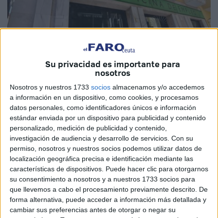
Su privacidad es importante para
nosotros
Nosotros y nuestros 1733
socios
almacenamos y/o accedemos
a información en un dispositivo, como cookies, y procesamos
datos personales, como identificadores únicos e información
estándar enviada por un dispositivo para publicidad y contenido
personalizado, medición de publicidad y contenido,
investigación de audiencia y desarrollo de servicios.
Con su
El Servicio Público de Empleo Estatal (SEPE)
y antiguo
permiso, nosotros y nuestros socios podemos utilizar datos de
INEM advierte a las personas en situación de desempleo y
localización geográfica precisa e identificación mediante las
residentes en Ceuta y Melilla que la renovación
características de dispositivos. Puede hacer clic para otorgarnos
automática de la demanda de
empleo
deberá realizarse
su consentimiento a nosotros y a nuestros 1733 socios para
que llevemos a cabo el procesamiento previamente descrito. De
personalmente a partir del 1 de septiembre, día incluido.
forma alternativa, puede acceder a información más detallada y
Es decir, el 31 de agosto finalizará la renovación del
cambiar sus preferencias antes de otorgar o negar su
sellado del paro de forma automática en estas dos