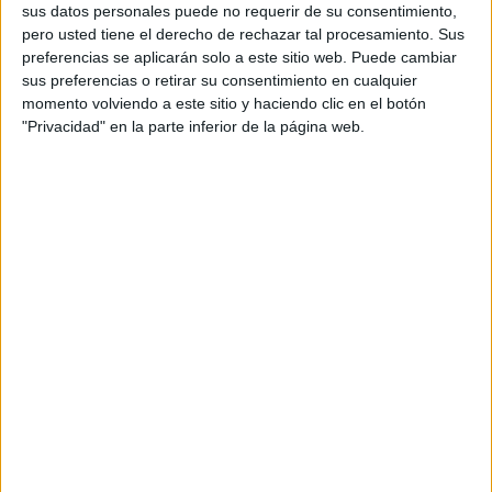
sus datos personales puede no requerir de su consentimiento,
fuerzas de cada país, la descoordinación de todas las
pero usted tiene el derecho de rechazar tal procesamiento. Sus
fuerzas armadas participantes y la falta de un plan con los
preferencias se aplicarán solo a este sitio web. Puede cambiar
objetivos a conseguir, llevo al fracaso de la operación.
sus preferencias o retirar su consentimiento en cualquier
momento volviendo a este sitio y haciendo clic en el botón
"Privacidad" en la parte inferior de la página web.
Las características fundamentales de las operaciones
anfibias son su flexibilidad y movilidad. La primera se
define por la capacidad de emplear fuerzas potentes y
equilibradas en función de la amenaza previsible y de las