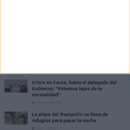
Related
Posts
¿Hasta cuándo vamos a fingir que esto
es normal?
HACE 9 MINUTOS
Las playas de Ceuta refuerzan la limpieza
ante la acumulación de residuos por los
asentamientos
HACE 38 MINUTOS
Crisis en Ceuta, habla el delegado del
Gobierno: "Estamos lejos de la
normalidad"
HACE 38 MINUTOS
La playa del Trampolín se llena de
refugios para pasar la noche
HACE 1 HORA