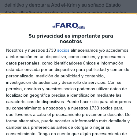
definitivo y derrotar a Abd el-Krim y su soñado Estado
rifeño, diseñando un plan que llevaría a cabo una de las
operaciones militares más audaces de la historia moderna,
el desembarco de Alhucemas, el 8 de septiembre de 1925.
Su privacidad es importante para
nosotros
Se organizaría una fuerza de ambos países con apoyo
naval y aéreo en la que intervendrían unidades españolas
Nosotros y nuestros 1733
socios
almacenamos y/o accedemos
con la misión de situarse sobre las playas del Rif y el
a información en un dispositivo, como cookies, y procesamos
datos personales, como identificadores únicos e información
Ejército francés combatiendo desde el Sur.
estándar enviada por un dispositivo para publicidad y contenido
personalizado, medición de publicidad y contenido,
Al planificar el desembarco, los mandos españoles
investigación de audiencia y desarrollo de servicios.
Con su
estudian la acción anfibia sobre la Península de Gallipoli
permiso, nosotros y nuestros socios podemos utilizar datos de
en 1915, cuyo objetivo era lograr el control del estrecho de
localización geográfica precisa e identificación mediante las
los Dardanelos entre el mar de Mármara y el Egeo en el
características de dispositivos. Puede hacer clic para otorgarnos
su consentimiento a nosotros y a nuestros 1733 socios para
intento de los aliados (tropas de Reino Unido, Francia,
que llevemos a cabo el procesamiento previamente descrito. De
Australia y Nueva Zelanda) con el fin de tomar por la
forma alternativa, puede acceder a información más detallada y
retaguardia las baterías turcas que defendían el estrecho.
cambiar sus preferencias antes de otorgar o negar su
La ausencia de un mando único que integrase las distintas
consentimiento.
Tenga en cuenta que algún procesamiento de