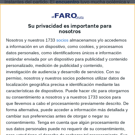
instantes del partido. El
encuentro
tuvo mucha polémica y
una
remontada de la AD Ceuta Ceuta
, que al final se
quedó en nada.
Su privacidad es importante para
Muchos cambios en el once titular de la AD Ceuta, que
nosotros
intentó asimilar las condiciones del terreno de juego. El
Nosotros y nuestros 1733
socios
almacenamos y/o accedemos
campo está impracticable y era jugar a otra cosa o no
a información en un dispositivo, como cookies, y procesamos
jugar, porque el balón botaba diferente y además era
datos personales, como identificadores únicos e información
estándar enviada por un dispositivo para publicidad y contenido
prácticamente imposible mover la pelota al antojo del
personalizado, medición de publicidad y contenido,
jugador.
investigación de audiencia y desarrollo de servicios.
Con su
permiso, nosotros y nuestros socios podemos utilizar datos de
Las condiciones del terreno de juego impidieron a los dos
localización geográfica precisa e identificación mediante las
equipos practicar un buen fútbol y es que el césped
características de dispositivos. Puede hacer clic para otorgarnos
prácticamente era inexistente. Eso le pasó factura, sobre
su consentimiento a nosotros y a nuestros 1733 socios para
que llevemos a cabo el procesamiento previamente descrito. De
todo, al Ceuta, que juega de una manera muy diferente a
forma alternativa, puede acceder a información más detallada y
muchos equipos y necesitan rapidez sobre el campo.
cambiar sus preferencias antes de otorgar o negar su
consentimiento.
Tenga en cuenta que algún procesamiento de
En principio, el Intercity entró mejor al encuentro y en el
sus datos personales puede no requerir de su consentimiento,
minuto 1 tuvo la primera ocasión, en una volea de Aarón