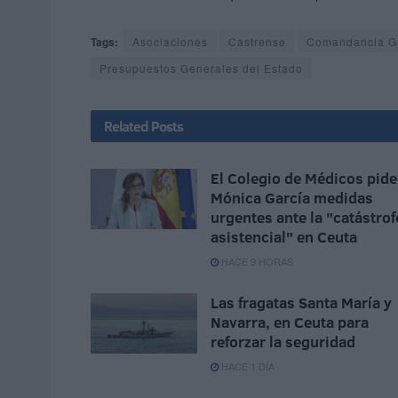
Tags:
Asociaciones
Castrense
Comandancia Ge
Presupuestos Generales del Estado
Related
Posts
El Colegio de Médicos pide
Mónica García medidas
urgentes ante la "catástrof
asistencial" en Ceuta
HACE 9 HORAS
Las fragatas Santa María y
Navarra, en Ceuta para
reforzar la seguridad
HACE 1 DÍA