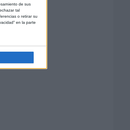
esamiento de sus
echazar tal
erencias o retirar su
vacidad" en la parte