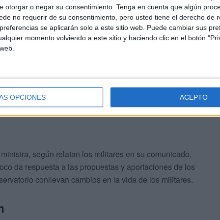
iación de profesionales militares.
e otorgar o negar su consentimiento.
Tenga en cuenta que algún proc
de no requerir de su consentimiento, pero usted tiene el derecho de r
referencias se aplicarán solo a este sitio web. Puede cambiar sus pref
 garante del equilibrio entre deberes y derechos para que
alquier momento volviendo a este sitio y haciendo clic en el botón "Pri
umplir adecuadamente sus misiones” y está compuesto
 web.
econocido prestigio cuyo nombramiento corresponderá al
ÁS OPCIONES
ACEPTO
a ministra, según relatan los militares en su comunicado,
poco da respuesta a las propuestas y aportaciones de los
servatorio conllevan cambios en la vida de los militares.
n