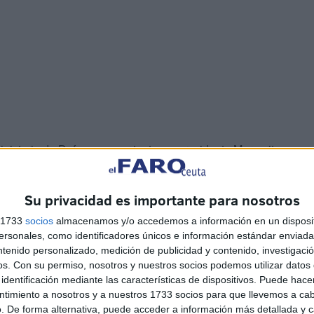
nisterio de Defensa, y por tanto, su presidenta Margarita
emas e inquietudes de los militares en materia de
y sociales".
Su privacidad es importante para nosotros
orio
s 1733
socios
almacenamos y/o accedemos a información en un disposit
sonales, como identificadores únicos e información estándar enviada 
ntenido personalizado, medición de publicidad y contenido, investigaci
rsonal, “se pretende que sea un complemento adecuado
os.
Con su permiso, nosotros y nuestros socios podemos utilizar datos 
identificación mediante las características de dispositivos. Puede hacer
a través de la
cadena de mando militar
y de los cauces
ntimiento a nosotros y a nuestros 1733 socios para que llevemos a ca
de las Fuerzas Armadas de iniciativas y quejas en el
. De forma alternativa, puede acceder a información más detallada y 