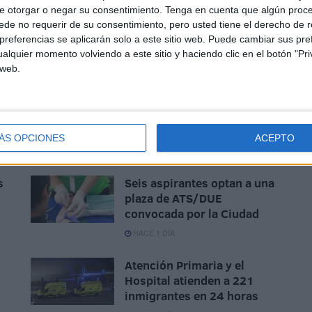
e otorgar o negar su consentimiento.
Tenga en cuenta que algún proc
de no requerir de su consentimiento, pero usted tiene el derecho de r
r número de medidas, sino un equilibrio adecuado entre
referencias se aplicarán solo a este sitio web. Puede cambiar sus pref
alquier momento volviendo a este sitio y haciendo clic en el botón "Pri
ue desarrollar", ha concluido.
 web.
ÁS OPCIONES
ACEPTO
s
Seis aspirantes optan a una
plaza de ATS/DUE
convocada por la Ciudad
HACE 1 DÍA
Atención Primaria y el
Hospital atienden a 221
inmigrantes en 24 horas