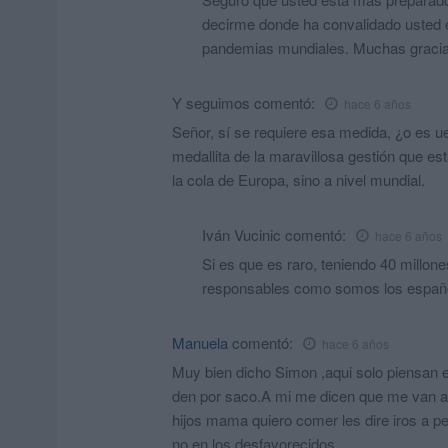
decirme donde ha convalidado usted el 
pandemias mundiales. Muchas gracia
Y seguimos
comentó:
hace 6 años
Señor, sí se requiere esa medida, ¿o es 
medallita de la maravillosa gestión que 
la cola de Europa, sino a nivel mundial.
Iván Vucinic
comentó:
hace 6 años
Si es que es raro, teniendo 40 millo
responsables como somos los español
Manuela
comentó:
hace 6 años
Muy bien dicho Simon ,aqui solo piensan e
den por saco.A mi me dicen que me van a
hijos mama quiero comer les dire iros a p
no en los desfavorecidos.