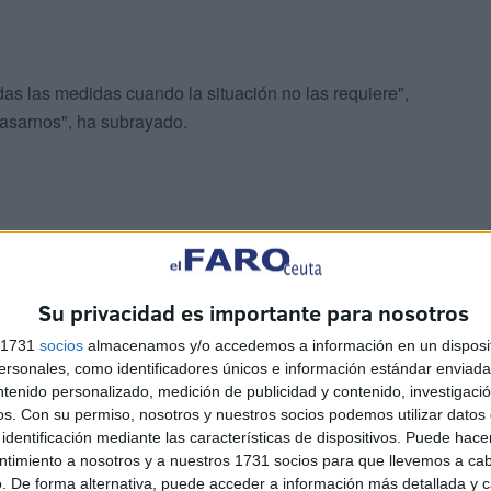
 las medidas cuando la situación no las requiere",
asarnos", ha subrayado.
Su privacidad es importante para nosotros
to domiciliario "en una o dos comunidades" sería muy
 "Es una especie de dominó que es complicado controlar",
s 1731
socios
almacenamos y/o accedemos a información en un disposit
sonales, como identificadores únicos e información estándar enviada 
ntenido personalizado, medición de publicidad y contenido, investigaci
os.
Con su permiso, nosotros y nuestros socios podemos utilizar datos 
identificación mediante las características de dispositivos. Puede hacer
ntimiento a nosotros y a nuestros 1731 socios para que llevemos a ca
. De forma alternativa, puede acceder a información más detallada y 