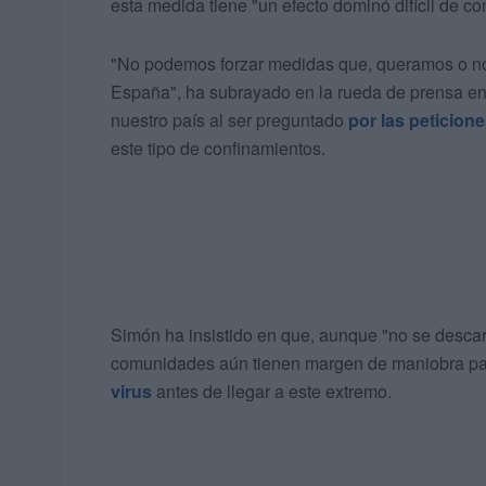
esta medida tiene "un efecto dominó difícil de co
"No podemos forzar medidas que, queramos o no,
España", ha subrayado en la rueda de prensa en
nuestro país al ser preguntado
por las peticio
este tipo de confinamientos.
Simón ha insistido en que, aunque "no se descar
comunidades aún tienen margen de maniobra para
virus
antes de llegar a este extremo.