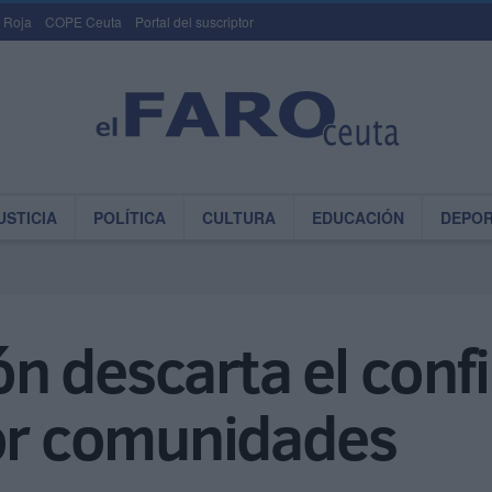
 Roja
COPE Ceuta
Portal del suscriptor
USTICIA
POLÍTICA
CULTURA
EDUCACIÓN
DEPO
n descarta el conf
por comunidades