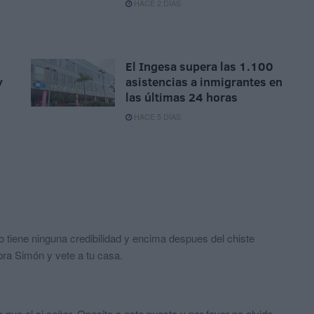
HACE 2 DÍAS
El Ingesa supera las 1.100
y
asistencias a inmigrantes en
las últimas 24 horas
HACE 5 DÍAS
no tiene ninguna credibilidad y encima despues del chiste
ra Simón y vete a tu casa.
ue el si señor. Oposite a este puesto y por favor no olvide