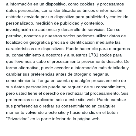
DANA
.
a información en un dispositivo, como cookies, y procesamos
datos personales, como identificadores únicos e información
La cita, además del fin solidario, también ha servido de
estándar enviada por un dispositivo para publicidad y contenido
práctica para los
alumnos de hostelería
, que han
personalizado, medición de publicidad y contenido,
atendido a los comensales como auténticos profesionales.
investigación de audiencia y desarrollo de servicios.
Con su
permiso, nosotros y nuestros socios podemos utilizar datos de
Los beneficios obtenidos de esta iniciativa irán destinados
localización geográfica precisa e identificación mediante las
características de dispositivos. Puede hacer clic para otorgarnos
concretamente al mismo departamento del IES Alameda,
su consentimiento a nosotros y a nuestros 1731 socios para
según ha informado Charo Gómez, jefa del
Departamento
que llevemos a cabo el procesamiento previamente descrito. De
de Hostelería y Turismo
del IES Almina.
forma alternativa, puede acceder a información más detallada y
cambiar sus preferencias antes de otorgar o negar su
consentimiento.
Tenga en cuenta que algún procesamiento de
sus datos personales puede no requerir de su consentimiento,
pero usted tiene el derecho de rechazar tal procesamiento. Sus
preferencias se aplicarán solo a este sitio web. Puede cambiar
sus preferencias o retirar su consentimiento en cualquier
momento volviendo a este sitio y haciendo clic en el botón
"Privacidad" en la parte inferior de la página web.