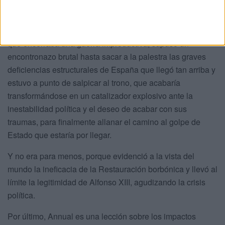
despavorida en confuso tropel y desorganización.
En consecuencia, si Annual reveló lo absurdo y corrupto
que encerraba una guerra improductiva, supuso un
encontronazo brutal hasta sacar a la palestra las graves
deficiencias estructurales de España que llegó tan arriba y
estuvo a punto de salpicar al trono, que acabaría
transformándose en un catalizador explosivo ante la
inestabilidad política y el deseo de acabar con sus
traumas, para finalmente allanar el camino al golpe de
Estado que estaría por llegar.
Y no era para menos, porque evidenció a la vista del
mundo la ineficacia de la Restauración borbónica y llevó al
límite la legitimidad de Alfonso XIII, agudizando la crisis
política.
Por último, Annual es una lección sobre los impactos