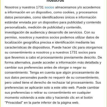
nosotros
este caso concreto no tiene desperdicio alguno por su
Nosotros y nuestros 1731
socios
almacenamos y/o accedemos
contenido escrito, entre el Alto Comisario de España en
a información en un dispositivo, como cookies, y procesamos
Marruecos, Felipe Alfau Mendoza (1848-1937) y Agustín
datos personales, como identificadores únicos e información
de Luque y Coca (1850-1937), Ministro de la Guerra, en la
estándar enviada por un dispositivo para publicidad y contenido
personalizado, medición de publicidad y contenido,
que el primero indica literalmente que “es de gran
investigación de audiencia y desarrollo de servicios.
Con su
conveniencia el decapitar a los moros por el efecto moral
permiso, nosotros y nuestros socios podemos utilizar datos de
que produce en las masas, pero no conviene que se diga
localización geográfica precisa e identificación mediante las
que nosotros lo consentimos”. A lo que el General de
características de dispositivos. Puede hacer clic para otorgarnos
su consentimiento a nosotros y a nuestros 1731 socios para
División de Luque contestó al pie de la letra, “a mí me
que llevemos a cabo el procesamiento previamente descrito. De
parece todo el rigor poco, así que podéis decapitar todos
forma alternativa, puede acceder a información más detallada y
los moros que podáis, pero nuestra civilización no nos
cambiar sus preferencias antes de otorgar o negar su
permite hacerlo público, así que puedes decírmelo a mí,
consentimiento.
Tenga en cuenta que algún procesamiento de
sus datos personales puede no requerir de su consentimiento,
que en este punto disfrazaré la verdad”. Lo cierto es que
pero usted tiene el derecho de rechazar tal procesamiento. Sus
acto seguido del Desastre de Annual y del hallazgo de
preferencias se aplicarán solo a este sitio web. Puede cambiar
miles de cuerpos en la posición de Monte Arruit, las
sus preferencias o retirar su consentimiento en cualquier
imágenes de la debacle sacudieron las conciencias.
momento volviendo a este sitio y haciendo clic en el botón
"Privacidad" en la parte inferior de la página web.