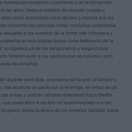
res marroquíes remataron cruelmente y de la forma más
a tan atroz, hasta el extremo de cometer crueles y
 tales como arrancarles vivos dientes y muelas que los
és comerciar tan preciado metal, mutilarlos cortándoles
nos sexuales a los nuestros de la forma más inhumana y
olocárselos en sus propias bocas como testimonio de la
 Y no digamos ya de los sanguinarios y vergonzosos
nto hicieron sufrir a los cautivos que se salvaron, pero
manos de alimañas.
stir durante doce días, acuciados por la sed, el hambre y
o, tras alcanzar un pacto con el enemigo, en virtud de las
las armas y podrían retirarse libremente hacia Melilla.
, que asesinaron a los tres mil supervivientes una vez
a la guerra desde la época de los romanos llamada “pacta