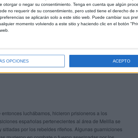
e otorgar o negar su consentimiento.
Tenga en cuenta que algún proc
rincipios generales del derecho internacional, al
de no requerir de su consentimiento, pero usted tiene el derecho de r
referencias se aplicarán solo a este sitio web. Puede cambiar sus pref
buena fe, como hilos conductores de la acción de
alquier momento volviendo a este sitio y haciendo clic en el botón "Pri
te principio tiene amplia aplicación en material
 web.
ura ante la cual se pueden aclarar lagunas de la ley o
ma, siempre y cuando no sean términos irrenunciables, de
a voluntad o intención de las partes contratantes debe ser
ontravenga las leyes, como norma suprema en sus
ÁS OPCIONES
ACEPTO
 entonces luchábamos, hicieron prisioneros a los
posiciones españolas pertenecientes al área de Melilla se
y sitiadas por los rebeldes rifeños. Algunas guarniciones
opas murieron en combate o fueron asesinadas por los