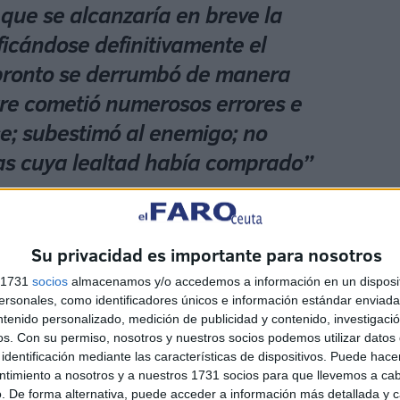
que se alcanzaría en breve la
icándose definitivamente el
ón pronto se derrumbó de manera
stre cometió numerosos errores e
e; subestimó al enemigo; no
ñas cuya lealtad había comprado”
ue se traduce como «lo pactado obliga», porque toda
artes de acuerdo con lo pactado, y constituye un
Su privacidad es importante para nosotros
te relacionado con los contratos) y del derecho
s 1731
socios
almacenamos y/o accedemos a información en un disposit
s". Así, en materia internacional se señala que: "Todo
sonales, como identificadores únicos e información estándar enviada 
mplido por ellas de buena fe" (según lo señala el artículo
ntenido personalizado, medición de publicidad y contenido, investigaci
e los Tratados de 1969 y mismo artículo de la
os.
Con su permiso, nosotros y nuestros socios podemos utilizar datos 
atados celebrados entre Estados y Organizaciones
identificación mediante las características de dispositivos. Puede hacer
ntimiento a nosotros y a nuestros 1731 socios para que llevemos a ca
ionales de 1986).
. De forma alternativa, puede acceder a información más detallada y 