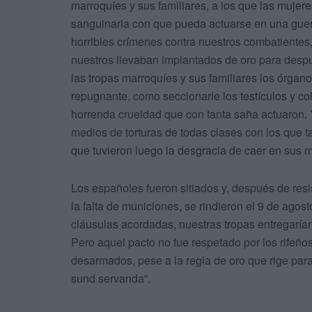
marroquíes y sus familiares, a los que las muje
sanguinaria con que pueda actuarse en una guerr
horribles crímenes contra nuestros combatientes,
nuestros llevaban implantados de oro para despu
las tropas marroquíes y sus familiares los órga
repugnante, como seccionarle los testículos y c
horrenda crueldad que con tanta saña actuaron.
medios de torturas de todas clases con los que ta
que tuvieron luego la desgracia de caer en sus 
Los españoles fueron sitiados y, después de resi
la falta de municiones, se rindieron el 9 de agost
cláusulas acordadas, nuestras tropas entregarían 
Pero aquel pacto no fue respetado por los rifeños
desarmados, pese a la regla de oro que rige par
sund servanda”.