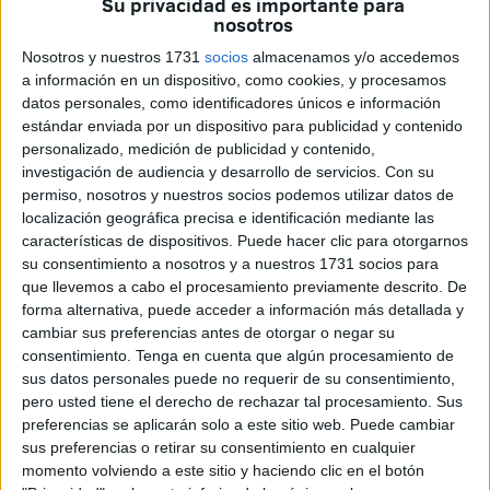
Su privacidad es importante para
En pleno
traslado de menores extranjeros no
nosotros
acompañados desde Ceuta a la Península
, la
Policía
Nosotros y nuestros 1731
socios
almacenamos y/o accedemos
Nacional
ha desarticulado en la provincia de
Tarragona
a información en un dispositivo, como cookies, y procesamos
una red de
familias extranjeras
que hacían pasar a sus
datos personales, como identificadores únicos e información
hijos por
MENA
para que el Estado asumiera su tutela.
estándar enviada por un dispositivo para publicidad y contenido
personalizado, medición de publicidad y contenido,
La operación del Cuerpo Nacional se ha saldado con
30
investigación de audiencia y desarrollo de servicios.
Con su
permiso, nosotros y nuestros socios podemos utilizar datos de
detenidos y 22 menores devueltos a sus padres
.
localización geográfica precisa e identificación mediante las
características de dispositivos. Puede hacer clic para otorgarnos
Según la Policía Nacional,
este fraude ha supuesto más
su consentimiento a nosotros y a nuestros 1731 socios para
de 1,58 millones de euros
a las arcas de la Seguridad
que llevemos a cabo el procesamiento previamente descrito. De
Social.
forma alternativa, puede acceder a información más detallada y
cambiar sus preferencias antes de otorgar o negar su
La investigación, iniciada en noviembre de 2023, reveló
consentimiento.
Tenga en cuenta que algún procesamiento de
familias extranjeras que traían a sus hijos a España con
sus datos personales puede no requerir de su consentimiento,
visados de turismo tipo C, de una o múltiples entradas,
pero usted tiene el derecho de rechazar tal procesamiento. Sus
preferencias se aplicarán solo a este sitio web. Puede cambiar
para posteriormente
abandonarlos de forma deliberada
sus preferencias o retirar su consentimiento en cualquier
cerca de comisarías,
centros de menores
u organismos
momento volviendo a este sitio y haciendo clic en el botón
públicos.