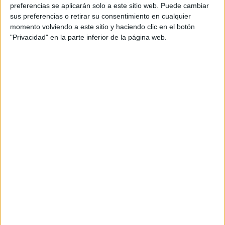
preferencias se aplicarán solo a este sitio web. Puede cambiar
conceptos retributivos que compensan las condiciones
sus preferencias o retirar su consentimiento en cualquier
específicas de vivir y trabajar en Ceuta, como es
el plus
momento volviendo a este sitio y haciendo clic en el botón
de residencia
.
"Privacidad" en la parte inferior de la página web.
Ocho años sin renovar el convenio