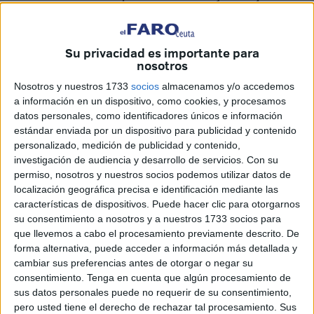
frente al edificio Trujillo, donde se encuentra la sede de la
CEOE, como respuesta a lo que califican como
“inaceptable planteamiento empresarial” en la negociación
Su privacidad es importante para
nosotros
del
convenio colectivo de hostelería
.
Nosotros y nuestros 1733
socios
almacenamos y/o accedemos
Ambas centrales denuncian que, durante el proceso
a información en un dispositivo, como cookies, y procesamos
negociador, la patronal ha propuesto dos medidas que
datos personales, como identificadores únicos e información
estándar enviada por un dispositivo para publicidad y contenido
consideran especialmente lesivas para los trabajadores:
la
personalizado, medición de publicidad y contenido,
eliminación de la paga extra de beneficios
y
la
investigación de audiencia y desarrollo de servicios.
Con su
inclusión del plus de residencia en el salario base
.
permiso, nosotros y nuestros socios podemos utilizar datos de
Según sostienen, estas propuestas suponen “un ataque
localización geográfica precisa e identificación mediante las
directo al poder adquisitivo de los trabajadores y
características de dispositivos. Puede hacer clic para otorgarnos
su consentimiento a nosotros y a nuestros 1733 socios para
trabajadoras y una vulneración de derechos consolidados
que llevemos a cabo el procesamiento previamente descrito. De
históricamente”.
forma alternativa, puede acceder a información más detallada y
cambiar sus preferencias antes de otorgar o negar su
En este sentido, advierten que rechazan rotundamente el
consentimiento.
Tenga en cuenta que algún procesamiento de
"
intento de abaratar los salarios por la puerta de atrás"
,
sus datos personales puede no requerir de su consentimiento,
al considerar que se está vaciando de contenido
pero usted tiene el derecho de rechazar tal procesamiento. Sus