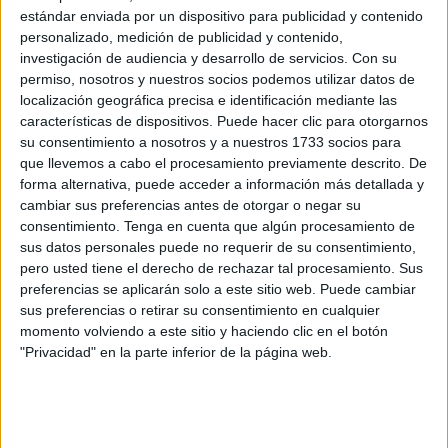
estándar enviada por un dispositivo para publicidad y contenido
DEPORTES
personalizado, medición de publicidad y contenido,
El 'Murube' se pone a punto: todas las obras
investigación de audiencia y desarrollo de servicios.
Con su
previstas, al detalle
permiso, nosotros y nuestros socios podemos utilizar datos de
localización geográfica precisa e identificación mediante las
07/08/2026
características de dispositivos. Puede hacer clic para otorgarnos
su consentimiento a nosotros y a nuestros 1733 socios para
España sufre su segunda
DEPORTES
que llevemos a cabo el procesamiento previamente descrito. De
derrota ante Holanda en la
forma alternativa, puede acceder a información más detallada y
Canada Cup
cambiar sus preferencias antes de otorgar o negar su
POR
REDACCIÓN
16/12/2011
consentimiento.
Tenga en cuenta que algún procesamiento de
sus datos personales puede no requerir de su consentimiento,
En la Andaluza se las verá con el segundo
DEPORTES
pero usted tiene el derecho de rechazar tal procesamiento. Sus
POR
RAÚL FERNÁNDEZ
16/12/2011
preferencias se aplicarán solo a este sitio web. Puede cambiar
sus preferencias o retirar su consentimiento en cualquier
El Caballa, a cerrar el año con triunfo
DEPORTES
momento volviendo a este sitio y haciendo clic en el botón
POR
RAÚL FERNÁNDEZ
16/12/2011
"Privacidad" en la parte inferior de la página web.
NNGG organiza un torneo para recaudar alimentos para
DEPORTES
los necesitados
POR
JUAN CARLOS SÁNCHEZ
16/12/2011