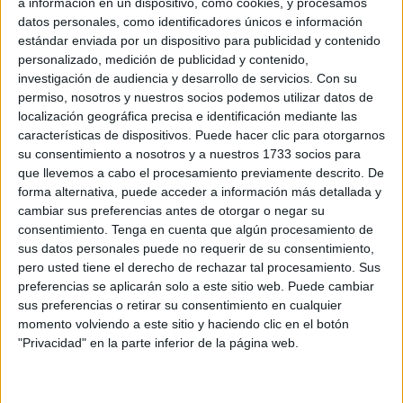
a información en un dispositivo, como cookies, y procesamos
datos personales, como identificadores únicos e información
DEPORTES
estándar enviada por un dispositivo para publicidad y contenido
El 'Murube' se pone a punto: todas las obras
personalizado, medición de publicidad y contenido,
previstas, al detalle
investigación de audiencia y desarrollo de servicios.
Con su
permiso, nosotros y nuestros socios podemos utilizar datos de
07/08/2026
localización geográfica precisa e identificación mediante las
Las chicas de la AD Ceuta
características de dispositivos. Puede hacer clic para otorgarnos
DEPORTES
Femenino vuelven a la actividad
su consentimiento a nosotros y a nuestros 1733 socios para
que llevemos a cabo el procesamiento previamente descrito. De
POR
BROOKS BEALL
04/08/2026
forma alternativa, puede acceder a información más detallada y
cambiar sus preferencias antes de otorgar o negar su
consentimiento.
Tenga en cuenta que algún procesamiento de
El CD Puerto Atlético presenta a
DEPORTES
sus datos personales puede no requerir de su consentimiento,
su nuevo fichaje: Sasha
pero usted tiene el derecho de rechazar tal procesamiento. Sus
POR
BROOKS BEALL
04/08/2026
preferencias se aplicarán solo a este sitio web. Puede cambiar
sus preferencias o retirar su consentimiento en cualquier
momento volviendo a este sitio y haciendo clic en el botón
Este es el calendario de pruebas
DEPORTES
"Privacidad" en la parte inferior de la página web.
de triatlón que vienen
POR
BROOKS BEALL
04/08/2026