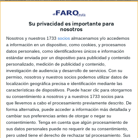
los alumnos de estos dos colegios de Ceuta han disfrutado
de diferentes actividades deportivas y de convivencia.
Su privacidad es importante para
Este proyecto educativo, que ha logrado un notable
nosotros
reconocimiento en el ámbito de la
promoción de la
salud
Nosotros y nuestros 1733
socios
almacenamos y/o accedemos
y el
bienestar escolar
, continúa consolidándose como
a información en un dispositivo, como cookies, y procesamos
una iniciativa innovadora y transformadora en el entorno
datos personales, como identificadores únicos e información
estándar enviada por un dispositivo para publicidad y contenido
educativo.
personalizado, medición de publicidad y contenido,
investigación de audiencia y desarrollo de servicios.
Con su
El 'Santiago Ramón y Cajal', primer
permiso, nosotros y nuestros socios podemos utilizar datos de
localización geográfica precisa e identificación mediante las
premio de Buenas Prácticas
características de dispositivos. Puede hacer clic para otorgarnos
Educativas en Salud
su consentimiento a nosotros y a nuestros 1733 socios para
que llevemos a cabo el procesamiento previamente descrito. De
forma alternativa, puede acceder a información más detallada y
La conocida Red Actívate Conmigo, que "ya se ha
cambiar sus preferencias antes de otorgar o negar su
extendido incluso a centros peninsulares, y que hizo
consentimiento.
Tenga en cuenta que algún procesamiento de
merecedor al
'Santiago Ramón y Cajal'
del
primer
sus datos personales puede no requerir de su consentimiento,
pero usted tiene el derecho de rechazar tal procesamiento. Sus
premio
de Buenas Prácticas Educativas
en el ámbito de