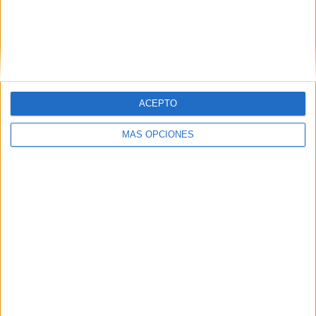
al ritmo de la música; y una última propuesta de
juegos
cooperativos-competitivos
con
tótems
, que fomentaron
la colaboración y el espíritu de equipo.
ACEPTO
MÁS OPCIONES
Convivencia