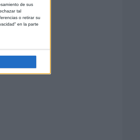
esamiento de sus
echazar tal
erencias o retirar su
vacidad" en la parte