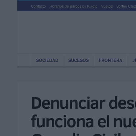
Contacto
Horarios de Barcos by Kikoto
Vuelos
Sorteo Cruz
SOCIEDAD
SUCESOS
FRONTERA
J
Denunciar desd
funciona el nu