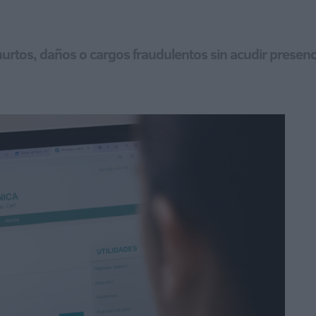
hurtos, daños o cargos fraudulentos sin acudir presenc