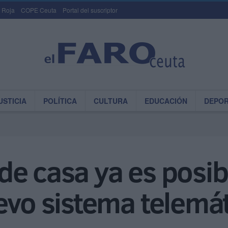
 Roja
COPE Ceuta
Portal del suscriptor
USTICIA
POLÍTICA
CULTURA
EDUCACIÓN
DEPO
e casa ya es posibl
evo sistema telemát