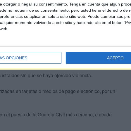
e otorgar o negar su consentimiento.
Tenga en cuenta que algún proc
de no requerir de su consentimiento, pero usted tiene el derecho de r
n casos donde no intervengan terceras personas ni haya
referencias se aplicarán solo a este sitio web. Puede cambiar sus pref
alquier momento volviendo a este sitio y haciendo clic en el botón "Pri
 web.
si el documento extraviado o robado fue previamente
ración.
ÁS OPCIONES
ACEPTO
haya violencia ni testigos.
sustraídos sin que se haya ejercido violencia.
rizadas en tarjetas o medios de pago electrónico, por un
on el puesto de la Guardia Civil más cercano, o acuda