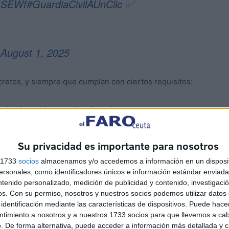
3ISEWf
#GuardiaCivilAUnClic
✅
)
August 1, 2025
cretos, y siempre que cumplan con ciertos requisitos:
ado, destruido o inutilizado un bien ajeno, siempre que
 euros.
Su privacidad es importante para nosotros
 de objetos ajenos sin intimidación ni fractura. El valor de
s 1733
socios
almacenamos y/o accedemos a información en un disposit
000 euros.
sonales, como identificadores únicos e información estándar enviada 
ntenido personalizado, medición de publicidad y contenido, investigaci
os.
Con su permiso, nosotros y nuestros socios podemos utilizar datos 
identificación mediante las características de dispositivos. Puede hacer
ntimiento a nosotros y a nuestros 1733 socios para que llevemos a ca
. De forma alternativa, puede acceder a información más detallada y 