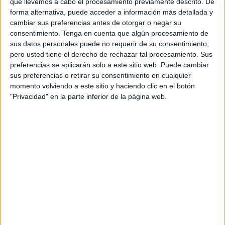
que llevemos a cabo el procesamiento previamente descrito. De
desde hace solo 15 días.
forma alternativa, puede acceder a información más detallada y
cambiar sus preferencias antes de otorgar o negar su
El perro, tipo podenco, parece que de edad avanzada por
consentimiento.
Tenga en cuenta que algún procesamiento de
sus datos personales puede no requerir de su consentimiento,
su aspecto, se encuentra extremadamente delgado y lleva
pero usted tiene el derecho de rechazar tal procesamiento. Sus
un collar antipulgas, por lo que se puede suponer que ha
preferencias se aplicarán solo a este sitio web. Puede cambiar
tenido dueño y se ha perdido o, como suele ser habitual, lo
sus preferencias o retirar su consentimiento en cualquier
han abandonado. Para evitar que deambulara por la zona,
momento volviendo a este sitio y haciendo clic en el botón
"Privacidad" en la parte inferior de la página web.
lo ha atado con una correa a la puerta de su casa, evitando
así que pudiera extraviarse aún más y no lo pudieran
localizar, o que fuera atropellado por un vehículo.
Este vecino avisó al 112 sobre las 12:30 de la presencia
de este perro por las inmediaciones de su vivienda, con un
aspecto muy lastimoso al que acompañaba una extrema
delgadez, lo que unido a su avanzada edad, no daba en
general buen aspecto, pero tenía un carácter muy bueno.
Volvió a llamar de nuevo a las 14:30 horas y hasta las
16:30 no lo han avisado de que Recogida de Animales