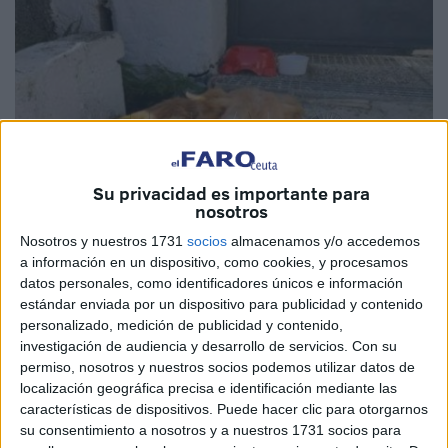
Su privacidad es importante para
nosotros
Nosotros y nuestros 1731
socios
almacenamos y/o accedemos
a información en un dispositivo, como cookies, y procesamos
datos personales, como identificadores únicos e información
Imagen cedida
estándar enviada por un dispositivo para publicidad y contenido
personalizado, medición de publicidad y contenido,
investigación de audiencia y desarrollo de servicios.
Con su
permiso, nosotros y nuestros socios podemos utilizar datos de
localización geográfica precisa e identificación mediante las
Un vecino de
Playa Benítez
da voz a la enésima queja
características de dispositivos. Puede hacer clic para otorgarnos
pública de la lentitud del servicio de recogida de
animales
su consentimiento a nosotros y a nuestros 1731 socios para
abandonados en plena declaración de foco de
rabia