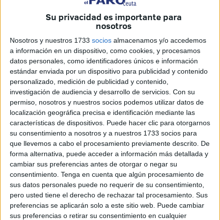
personado en la sede para manifestar que no les dieron de
alta en la Seguridad Social
durante 15 días
.
Su privacidad es importante para
nosotros
No es la única razón por la que han decidido acudir a este
Nosotros y nuestros 1733
socios
almacenamos y/o accedemos
órgano a contar su relato de lo sucedido. Según su versión
a información en un dispositivo, como cookies, y procesamos
de los hechos, no han podido solicitar el paro hasta el 13
datos personales, como identificadores únicos e información
estándar enviada por un dispositivo para publicidad y contenido
de febrero. Afirman a este medio que sí han percibido el
personalizado, medición de publicidad y contenido,
finiquito y las nóminas correspondientes, pero no el dinero
investigación de audiencia y desarrollo de servicios.
Con su
correspondiente de algunos pagos.
permiso, nosotros y nuestros socios podemos utilizar datos de
localización geográfica precisa e identificación mediante las
A ello se suman “errores” en los contratos que no han sido
características de dispositivos. Puede hacer clic para otorgarnos
subsanados. Antes de ir a Inspección de Trabajo, los
su consentimiento a nosotros y a nuestros 1733 socios para
que llevemos a cabo el procesamiento previamente descrito. De
empleados han dado parte de su situación al
forma alternativa, puede acceder a información más detallada y
departamento de
recursos humanos
de la empresa. Tal y
cambiar sus preferencias antes de otorgar o negar su
como trasladan los denunciantes, les indicaron que
consentimiento.
Tenga en cuenta que algún procesamiento de
investigarían el asunto.
sus datos personales puede no requerir de su consentimiento,
pero usted tiene el derecho de rechazar tal procesamiento. Sus
preferencias se aplicarán solo a este sitio web. Puede cambiar
Baja disciplinaria
sus preferencias o retirar su consentimiento en cualquier