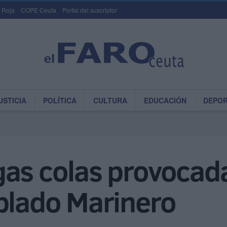
 Roja
COPE Ceuta
Portal del suscriptor
USTICIA
POLÍTICA
CULTURA
EDUCACIÓN
DEPO
gas colas provocad
oblado Marinero