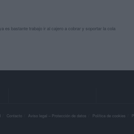
a es bastante trabajo ir al cajero a cobrar y soportar la cola
d
Contacto
Aviso legal – Protección de datos
Política de cookies
P