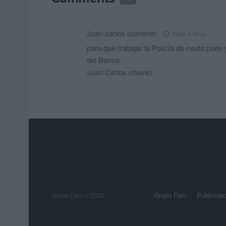
Juan carlos
comentó:
hace 8 años
para que trabajar la Policía de ceuta pues y
del Banco.
Juan Carlos chavez
Grupo Faro
Publicida
Grupo Faro © 2023