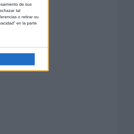
esamiento de sus
echazar tal
erencias o retirar su
vacidad" en la parte