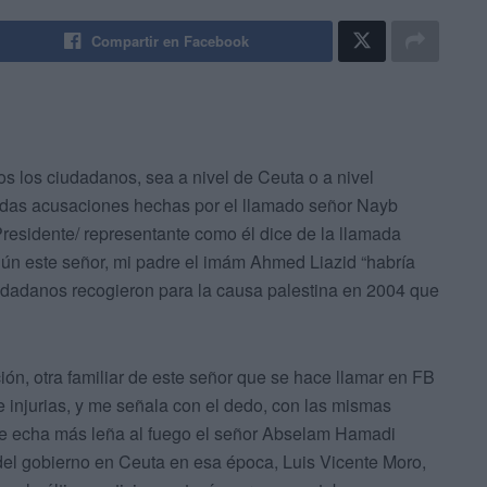
Compartir en Facebook
s los ciudadanos, sea a nivel de Ceuta o a nivel
tadas acusaciones hechas por el llamado señor Nayb
idente/ representante como él dice de la llamada
 este señor, mi padre el imám Ahmed Liazid “habría
udadanos recogieron para la causa palestina en 2004 que
ón, otra familiar de este señor que se hace llamar en FB
 injurias, y me señala con el dedo, con las mismas
 le echa más leña al fuego el señor Abselam Hamadi
del gobierno en Ceuta en esa época, Luis Vicente Moro,