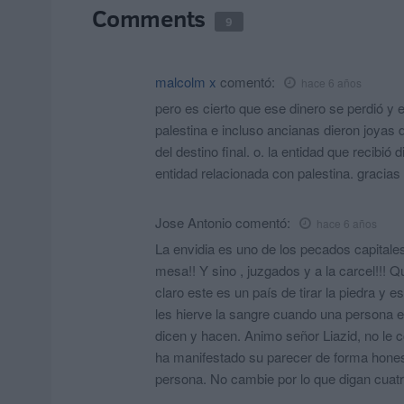
Comments
9
malcolm x
comentó:
hace 6 años
pero es cierto que ese dinero se perdió y
palestina e incluso ancianas dieron joyas 
del destino final. o. la entidad que recibió 
entidad relacionada con palestina. gracias
Jose Antonio
comentó:
hace 6 años
La envidia es uno de los pecados capitale
mesa!! Y sino , juzgados y a la carcel!!! 
claro este es un país de tirar la piedra y
les hierve la sangre cuando una persona es
dicen y hacen. Animo señor Liazid, no le c
ha manifestado su parecer de forma hones
persona. No cambie por lo que digan cuat