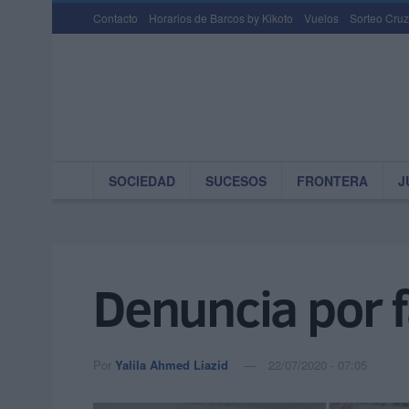
Contacto
Horarios de Barcos by Kikoto
Vuelos
Sorteo Cruz
SOCIEDAD
SUCESOS
FRONTERA
J
Denuncia por f
Por
Yalila Ahmed Liazid
22/07/2020 - 07:05