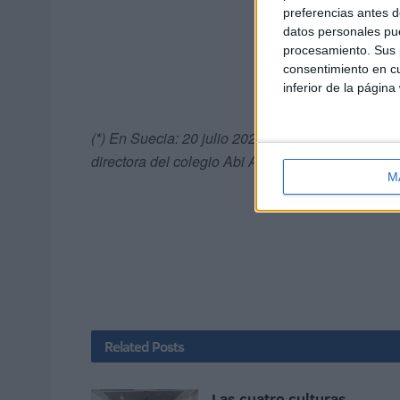
preferencias antes d
datos personales pue
procesamiento. Sus p
consentimiento en cu
inferior de la página
(*) En Suecia: 20 julio 2020. Yalila Ahmed Liazi
directora del colegio Abi Al-Hassan Achcharri de
M
Related
Posts
Las cuatro culturas