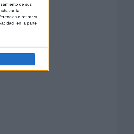
esamiento de sus
echazar tal
erencias o retirar su
vacidad" en la parte