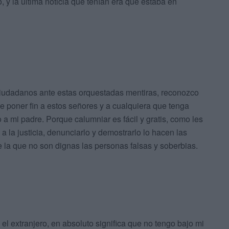
o, y la última noticia que tenían era que estaba en
 ciudadanos ante estas orquestadas mentiras, reconozco
e poner fin a estos señores y a cualquiera que tenga
a mi padre. Porque calumniar es fácil y gratis, como les
a la justicia, denunciarlo y demostrarlo lo hacen las
 la que no son dignas las personas falsas y soberbias.
 el extranjero, en absoluto significa que no tengo bajo mi