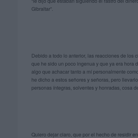
“le dijo que estaban siguiendo el rastro del diner
Gibraltar”.
Debido a todo lo anterior, las reacciones de los
que he sido un poco ingenua y que ya era hora d
algo que achacar tanto a mí personalmente como 
he dicho a estos señores y señoras, pero llevarlo 
personas íntegras, solventes y honradas, cosa de
Quiero dejar claro, que por el hecho de residir en