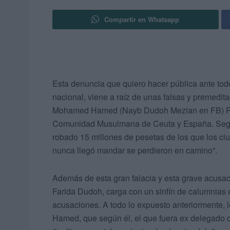
Compartir en Whatsapp
Esta denuncia que quiero hacer pública ante todo
nacional, viene a raíz de unas falsas y premedi
Mohamed Hamed (Nayb Dudoh Mezian en FB) Pres
Comunidad Musulmana de Ceuta y España. Según
robado 15 millones de pesetas de los que los ci
nunca llegó mandar se perdieron en camino”.
Además de esta gran falacia y esta grave acusaci
Farida Dudoh, carga con un sinfín de calumnias e
acusaciones. A todo lo expuesto anteriormente,
Hamed, que según él, el que fuera ex delegado 