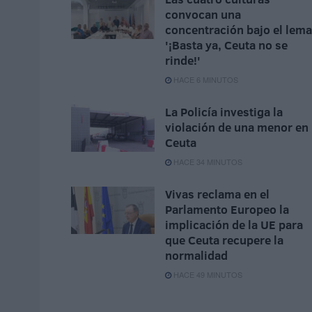
convocan una
concentración bajo el lema
'¡Basta ya, Ceuta no se
rinde!'
HACE 6 MINUTOS
La Policía investiga la
violación de una menor en
Ceuta
HACE 34 MINUTOS
Vivas reclama en el
Parlamento Europeo la
implicación de la UE para
que Ceuta recupere la
normalidad
HACE 49 MINUTOS