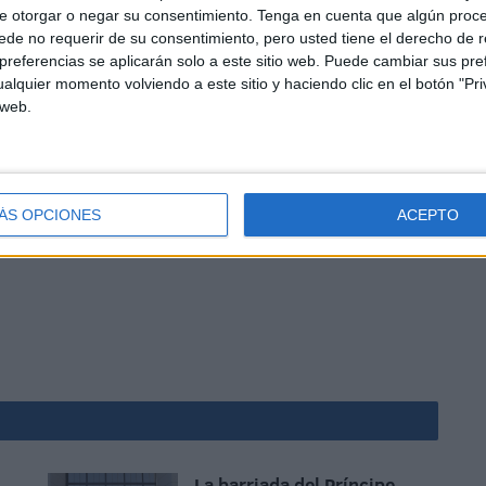
e otorgar o negar su consentimiento.
Tenga en cuenta que algún proc
de no requerir de su consentimiento, pero usted tiene el derecho de r
referencias se aplicarán solo a este sitio web. Puede cambiar sus pref
alquier momento volviendo a este sitio y haciendo clic en el botón "Pri
 web.
d. Ex-presidenta de la comunidad de Sidi Embarek y
 Ceuta.
ÁS OPCIONES
ACEPTO
La barriada del Príncipe