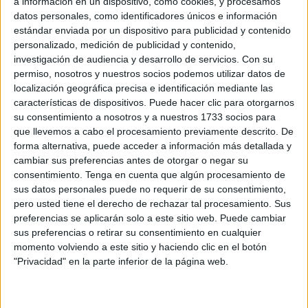
a información en un dispositivo, como cookies, y procesamos
alambrada y un muro, pero
hasta 2022
pudieron acceder
datos personales, como identificadores únicos e información
con una llave. A partir de entonces, los
cuidadores
no
estándar enviada por un dispositivo para publicidad y contenido
tienen acceso a los animales y han tenido que
personalizado, medición de publicidad y contenido,
investigación de audiencia y desarrollo de servicios.
Con su
ingeniárselas para alimentar a estos gatos, que es lo único
permiso, nosotros y nuestros socios podemos utilizar datos de
que pueden hacer por ellos.
localización geográfica precisa e identificación mediante las
características de dispositivos. Puede hacer clic para otorgarnos
“Así quieren que alimentemos a los animales. Con
su consentimiento a nosotros y a nuestros 1733 socios para
recipientes de cartones
de leche o bandejas de
que llevemos a cabo el procesamiento previamente descrito. De
embutido, que apenas caben por la verja”, denuncia
forma alternativa, puede acceder a información más detallada y
Hernández.
cambiar sus preferencias antes de otorgar o negar su
consentimiento.
Tenga en cuenta que algún procesamiento de
Las
consecuencias
han sido
graves
: numerosas crías
sus datos personales puede no requerir de su consentimiento,
pero usted tiene el derecho de rechazar tal procesamiento. Sus
han muerto, ya sea por inanición o por no disponer de
preferencias se aplicarán solo a este sitio web. Puede cambiar
cuidados o atenciones. Los
cuidadores
no pueden
sus preferencias o retirar su consentimiento en cualquier
atender a los gatos enfermos ni controlar la natalidad
momento volviendo a este sitio y haciendo clic en el botón
porque no pueden acceder al recinto. “Ahora mismo puede
"Privacidad" en la parte inferior de la página web.
haber 20 gatos, adultos y crías, y ninguno esterilizado”,
asegura.