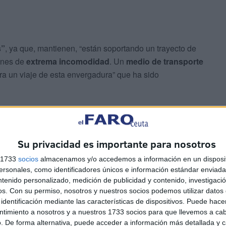
s”
, ya que, mantienen, “están soportando un trayecto de
ones de
extrema incomodidad
. Un
medio de transporte
ra un viaje de esta envergadura” que ha sido
 deberían trasladarse a la otra punta del país.
Su privacidad es importante para nosotros
s 1733
socios
almacenamos y/o accedemos a información en un disposit
sonales, como identificadores únicos e información estándar enviada 
ntenido personalizado, medición de publicidad y contenido, investigaci
os.
Con su permiso, nosotros y nuestros socios podemos utilizar datos 
identificación mediante las características de dispositivos. Puede hacer
ntimiento a nosotros y a nuestros 1733 socios para que llevemos a ca
. De forma alternativa, puede acceder a información más detallada y 