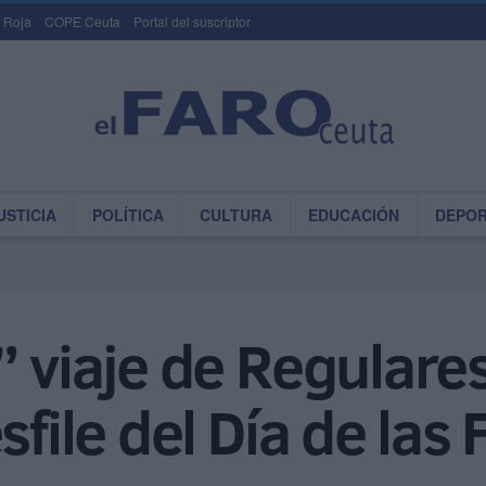
 Roja
COPE Ceuta
Portal del suscriptor
USTICIA
POLÍTICA
CULTURA
EDUCACIÓN
DEPO
” viaje de Regulare
sfile del Día de las