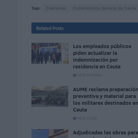
Tags:
Castrense
Comandancia General de Ceuta
Related
Posts
Los empleados públicos
piden actualizar la
indemnización por
residencia en Ceuta
HACE 8 HORAS
AUME reclama preparació
preventiva y material para
los militares destinados e
Ceuta
HACE 2 DÍAS
Adjudicadas las obras par