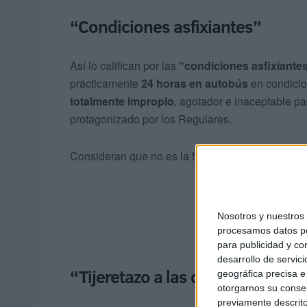
“Condiciones asfixiantes”
Así lo califican por las
“condiciones asfixiante
prácticamente
24 horas en autobús
en condici
totalmente impropio
, agotador e inaceptable pa
protagonizado por los Regulares.
Consideran que no es la forma adecuada en la que
Nosotros y nuestro
procesamos datos per
para publicidad y co
desarrollo de servici
“Tijeretazo a las dietas”
geográfica precisa e 
otorgarnos su conse
previamente descrito