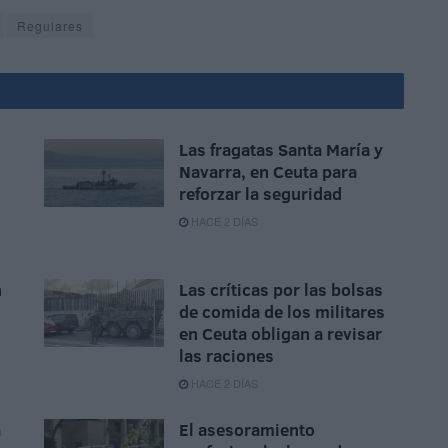
Regulares
Las fragatas Santa María y
Navarra, en Ceuta para
reforzar la seguridad
HACE 2 DÍAS
n
Las críticas por las bolsas
de comida de los militares
n
en Ceuta obligan a revisar
las raciones
HACE 2 DÍAS
a
El asesoramiento