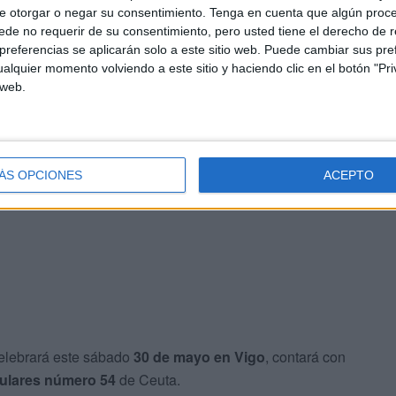
ue “para rematar el maltrato, sufren un
recorte
e otorgar o negar su consentimiento.
Tenga en cuenta que algún proc
de no requerir de su consentimiento, pero usted tiene el derecho de r
lmente para este servicio, la cantidad se ha rebajado por
referencias se aplicarán solo a este sitio web. Puede cambiar sus pref
alquier momento volviendo a este sitio y haciendo clic en el botón "Pri
 web.
e hachazo económico son un
insulto al esfuerzo
y la
 de Regulares, en esta ocasión, pero también de otras
ÁS OPCIONES
ACEPTO
celebrará este sábado
30 de mayo en Vigo
, contará con
ulares número 54
de Ceuta.