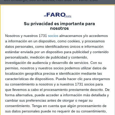
sucede en Ceuta.
Esta ceutí ha recurrido a la prestación a domicilio para
Su privacidad es importante para
familias con menores de 16 años.
La ayuda le ha sido
nosotros
denegada
, un rechazo a su solicitud que no ha estado
Nosotros y nuestros 1731
socios
almacenamos y/o accedemos
acompañado de explicaciones, según traslada a este
a información en un dispositivo, como cookies, y procesamos
medio.
datos personales, como identificadores únicos e información
estándar enviada por un dispositivo para publicidad y contenido
Ya ha sido beneficiaria de la misma en ocasiones
personalizado, medición de publicidad y contenido,
anteriores. Sin embargo, en esta ocasión,
no ha logrado
investigación de audiencia y desarrollo de servicios.
Con su
obtener este apoyo
. “Me parece indignante que de la
permiso, nosotros y nuestros socios podemos utilizar datos de
localización geográfica precisa e identificación mediante las
nada me dejen fuera del servicio cuando estoy sola con
características de dispositivos. Puede hacer clic para otorgarnos
los niños. Realmente lo necesito”, señala la afectada.
su consentimiento a nosotros y a nuestros 1731 socios para
que llevemos a cabo el procesamiento previamente descrito. De
Tener a
alguien que lleve y recoja a sus tres hijos es
forma alternativa, puede acceder a información más detallada y
fundamental
. No tiene a nadie en su familia que pueda
cambiar sus preferencias antes de otorgar o negar su
hacerlo.
Es madre soltera, trabaja y termina su turno
consentimiento.
Tenga en cuenta que algún procesamiento de
entrada la tarde
. Ha conseguido, de momento, que una
sus datos personales puede no requerir de su consentimiento,