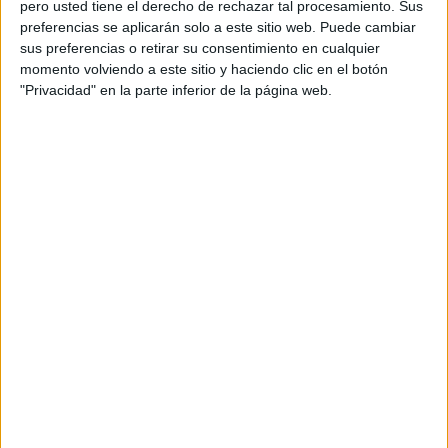
pero usted tiene el derecho de rechazar tal procesamiento. Sus
persona cercana a su círculo se haga cargo de recibirlos a
preferencias se aplicarán solo a este sitio web. Puede cambiar
su salida del centro escolar.
sus preferencias o retirar su consentimiento en cualquier
momento volviendo a este sitio y haciendo clic en el botón
Sin ir a estudiar
"Privacidad" en la parte inferior de la página web.
Reconoce que uno de ellos estuvo hasta cinco mañanas
sin ir a la escuela por este motivo. Teme que, en los
próximos meses
, no logren estar al día con las
lecciones
y con el curso.
Incluso ha pedido días de vacaciones por adelantado
para arreglar un inconveniente
que surgió durante la
tramitación del servicio. Todo surgió cuando, tras entregar
todos los documentos obligatorios, recibió una llamada
tiempo después.
Le comunicaron desde el Centro Asesor de la Mujer
que uno de los certificados necesarios no había sido