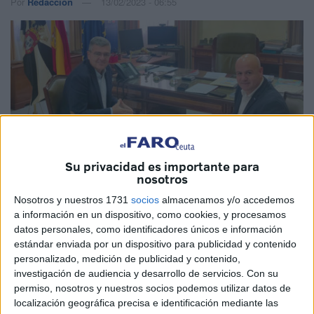
Por
Redacción
13/02/2023 - 06:55
Su privacidad es importante para
nosotros
Nosotros y nuestros 1731
socios
almacenamos y/o accedemos
a información en un dispositivo, como cookies, y procesamos
datos personales, como identificadores únicos e información
Imagen cedida
estándar enviada por un dispositivo para publicidad y contenido
personalizado, medición de publicidad y contenido,
investigación de audiencia y desarrollo de servicios.
Con su
permiso, nosotros y nuestros socios podemos utilizar datos de
Juan Gutiérrez, secretario general del
PSOE
de Ceuta, y
localización geográfica precisa e identificación mediante las