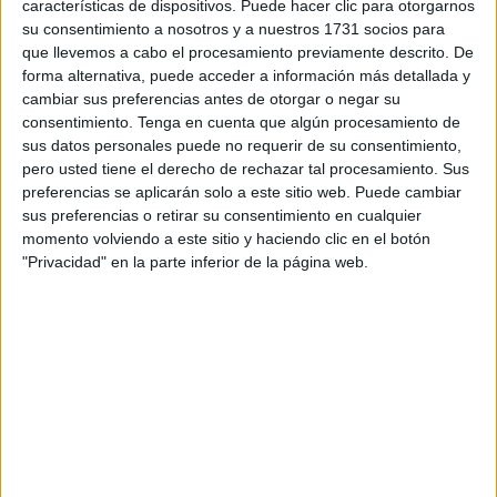
características de dispositivos. Puede hacer clic para otorgarnos
Rafael García Rodríguez,
delegado del Gobierno
en la
su consentimiento a nosotros y a nuestros 1731 socios para
ciudad autónoma, aseguran que están trabajando "de
que llevemos a cabo el procesamiento previamente descrito. De
manera conjunta y coordinada" con el Ministerio de
forma alternativa, puede acceder a información más detallada y
Inclusión,
Seguridad Social
y Migraciones, con el objetivo
cambiar sus preferencias antes de otorgar o negar su
de mantener el régimen actual en las bonificaciones en las
consentimiento.
Tenga en cuenta que algún procesamiento de
sus datos personales puede no requerir de su consentimiento,
cuotas empresariales a la Seguridad Social.
pero usted tiene el derecho de rechazar tal procesamiento. Sus
preferencias se aplicarán solo a este sitio web. Puede cambiar
“Quiero trasladar un mensaje de tranquilidad a los
sus preferencias o retirar su consentimiento en cualquier
empresarios y trabajadores ceutíes. Hasta el mes de
momento volviendo a este sitio y haciendo clic en el botón
septiembre no entraría en vigor la modificación y estoy
"Privacidad" en la parte inferior de la página web.
convencido, porque para eso estamos trabajando, de que
nuestro Gobierno corregirá antes los cambios que puedan
tener efectos negativos para Ceuta”, ha dicho Gutiérrez
tras la reunión mantenida con García.
El Real Decreto-ley de medidas urgentes en materia de
incentivos a la contratación laboral y mejora de la
protección social de las personas artistas prevé que a