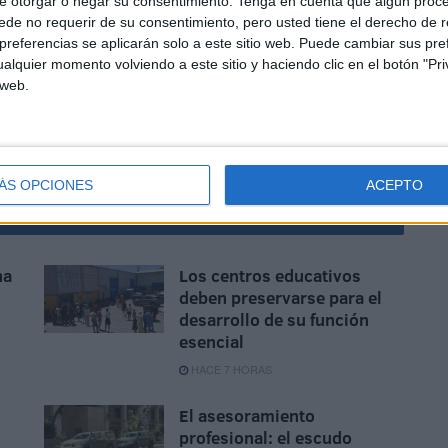
e otorgar o negar su consentimiento.
Tenga en cuenta que algún proc
de no requerir de su consentimiento, pero usted tiene el derecho de r
referencias se aplicarán solo a este sitio web. Puede cambiar sus pref
alquier momento volviendo a este sitio y haciendo clic en el botón "Pri
 web.
ÁS OPCIONES
ACEPTO
na
Los centros educativos
deben preservarse para el
desarrollo de su función
esencial
HACE 7 HORAS
El asesoramiento
profesional: el escudo