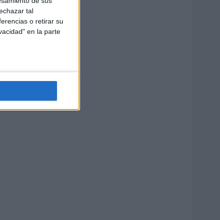
esamiento de sus
echazar tal
erencias o retirar su
vacidad" en la parte