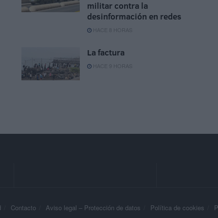
militar contra la
desinformación en redes
HACE 8 HORAS
La factura
HACE 9 HORAS
d
Contacto
Aviso legal – Protección de datos
Política de cookies
P