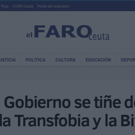
 Roja
COPE Ceuta
Portal del suscriptor
USTICIA
POLÍTICA
CULTURA
EDUCACIÓN
DEPO
 Gobierno se tiñe d
a Transfobia y la B