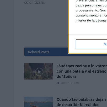
preferencias antes d
color fucsia.
datos personales pue
procesamiento. Sus p
consentimiento en cu
inferior de la página
M
Related
Posts
Jáudenes recibe a la Patro
con una petalá y el estreno
de 'Señora'
HACE 7 HORAS
Cuando las palabras dejan
de describir la realidad