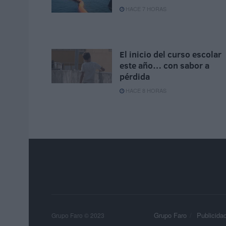
HACE 7 HORAS
El inicio del curso escolar
este año… con sabor a
pérdida
HACE 8 HORAS
Grupo Faro
Publicida
Grupo Faro © 2023