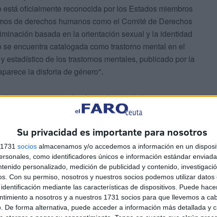
no está oficialmente reconocida por los Estados miembros
ismos de derechos humanos como el Comité de Derechos
inación basada en la orientación sexual y la identidad
no se encuentra catalogada como trastorno mental en el
 estadístico de los trastornos mentales, publicado por la
parece la disforia de género".
muchas personas en todo el mundo y también en nuestro
 el simple hecho de sentir.
Su privacidad es importante para nosotros
s 1731
socios
almacenamos y/o accedemos a información en un disposit
sonales, como identificadores únicos e información estándar enviada 
ntenido personalizado, medición de publicidad y contenido, investigaci
os.
Con su permiso, nosotros y nuestros socios podemos utilizar datos 
esta conmemoración condenando la discriminación que
identificación mediante las características de dispositivos. Puede hacer
rsonas en todo el planeta". Para ello y como símbolo de
ntimiento a nosotros y a nuestros 1731 socios para que llevemos a ca
. De forma alternativa, puede acceder a información más detallada y 
el edificio de la Plaza de los Reyes estará iluminada de