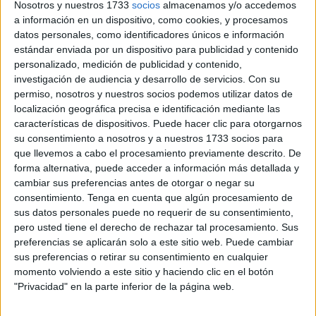
Nosotros y nuestros 1733
socios
almacenamos y/o accedemos
Para ello, el colegio se había preparado para la ocasión.
a información en un dispositivo, como cookies, y procesamos
Desde primera hora de la mañana, el ajetreo era constante
datos personales, como identificadores únicos e información
y se vaticina que sería
una mañana muy diferente
en el
estándar enviada por un dispositivo para publicidad y contenido
personalizado, medición de publicidad y contenido,
‘Santa María Micaela’.
investigación de audiencia y desarrollo de servicios.
Con su
permiso, nosotros y nuestros socios podemos utilizar datos de
En el patio del recreo
se había dispuesto una
larga mesa
localización geográfica precisa e identificación mediante las
para recepcionar todos los postres presentados a
características de dispositivos. Puede hacer clic para otorgarnos
concurso. Así, desde las
ocho y media de la mañana
, los
su consentimiento a nosotros y a nuestros 1733 socios para
familiares de los alumnos
participantes han ido
que llevemos a cabo el procesamiento previamente descrito. De
forma alternativa, puede acceder a información más detallada y
entregando sus elaboraciones preparadas para el primer
cambiar sus preferencias antes de otorgar o negar su
concurso de repostería micaeliana.
consentimiento.
Tenga en cuenta que algún procesamiento de
sus datos personales puede no requerir de su consentimiento,
46 postres presentados
pero usted tiene el derecho de rechazar tal procesamiento. Sus
preferencias se aplicarán solo a este sitio web. Puede cambiar
sus preferencias o retirar su consentimiento en cualquier
En total
han sido 46 los postres
presentados a concurso,
momento volviendo a este sitio y haciendo clic en el botón
una
cifra mucho más elevada
a lo que esperaban
"Privacidad" en la parte inferior de la página web.
inicialmente, tal y como ha señalado Luz María Contero,