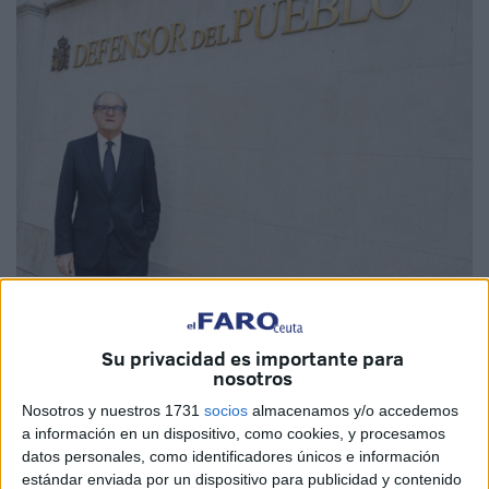
EFE
Su privacidad es importante para
nosotros
Nosotros y nuestros 1731
socios
almacenamos y/o accedemos
El
Defensor del Pueblo
va a abrir una actuación de oficio
a información en un dispositivo, como cookies, y procesamos
en todas las comunidades autónomas, así como Ceuta y
datos personales, como identificadores únicos e información
Melilla
, solicitando la adopción de medidas urgentes para
estándar enviada por un dispositivo para publicidad y contenido