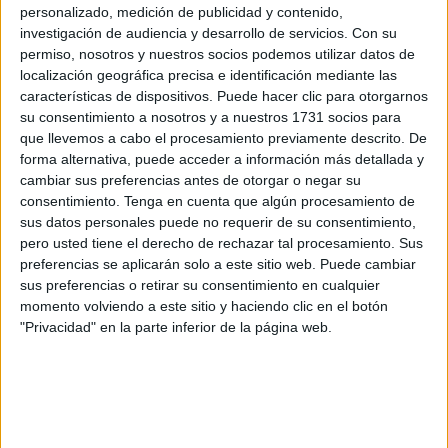
afrontar las
carencias existentes en la Atención
personalizado, medición de publicidad y contenido,
Primaria
, que dificultan el acceso de los ciudadanos a
investigación de audiencia y desarrollo de servicios.
Con su
permiso, nosotros y nuestros socios podemos utilizar datos de
este servicio sanitario esencial.
localización geográfica precisa e identificación mediante las
características de dispositivos. Puede hacer clic para otorgarnos
Y es que, la institución está "preocupada" por la situación
su consentimiento a nosotros y a nuestros 1731 socios para
en la que se encuentra la Atención Primaria debido a la
que llevemos a cabo el procesamiento previamente descrito. De
"falta de facultativos" en los centros de salud y
forma alternativa, puede acceder a información más detallada y
ambulatorios, y a las
condiciones laborales de los
cambiar sus preferencias antes de otorgar o negar su
consentimiento.
Tenga en cuenta que algún procesamiento de
profesionales
sanitarios.
sus datos personales puede no requerir de su consentimiento,
pero usted tiene el derecho de rechazar tal procesamiento. Sus
Por ello, ha hecho un llamamiento a las administraciones
preferencias se aplicarán solo a este sitio web. Puede cambiar
autonómicas para que aborden las reformas necesarias
sus preferencias o retirar su consentimiento en cualquier
para fortalecer el
sistema público sanitario
y garanticen
momento volviendo a este sitio y haciendo clic en el botón
el cumplimiento de este derecho recogido en el artículo 43
"Privacidad" en la parte inferior de la página web.
de la Constitución que señala que "compete a los poderes
públicos organizar y tutelar la salud pública a través de
medidas preventivas y de las prestaciones y servicios
necesarios".