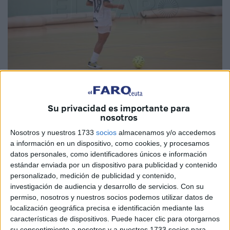
Imagen de archivo
Su privacidad es importante para
nosotros
Nosotros y nuestros 1733
socios
almacenamos y/o accedemos
La
Agrupación Deportiva Ceuta FC
ha anunciado la
a información en un dispositivo, como cookies, y procesamos
datos personales, como identificadores únicos e información
continuidad de
Dedéia Reis
, quien formará parte del
estándar enviada por un dispositivo para publicidad y contenido
primer equipo femenino para la temporada 2025/2026 en
personalizado, medición de publicidad y contenido,
la
Primera FS Iberdrola
, la máxima categoría nacional.
investigación de audiencia y desarrollo de servicios.
Con su
permiso, nosotros y nuestros socios podemos utilizar datos de
Tras una temporada clave en la que contribuyó de forma
localización geográfica precisa e identificación mediante las
decisiva al ascenso histórico del conjunto caballa,
Dedéia
características de dispositivos. Puede hacer clic para otorgarnos
su consentimiento a nosotros y a nuestros 1733 socios para