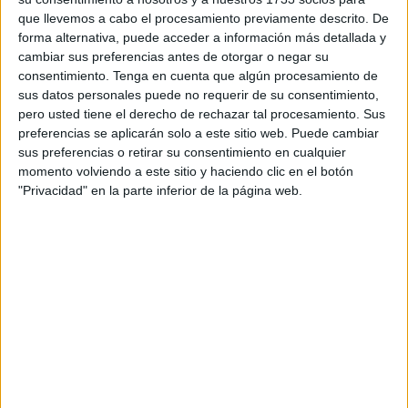
seguirá aportando su experiencia
, calidad y desborde
que llevemos a cabo el procesamiento previamente descrito. De
por banda, reforzando así la ambición del club de
forma alternativa, puede acceder a información más detallada y
consolidarse en la élite del fútbol sala femenino español.
cambiar sus preferencias antes de otorgar o negar su
consentimiento.
Tenga en cuenta que algún procesamiento de
Pieza clave
sus datos personales puede no requerir de su consentimiento,
pero usted tiene el derecho de rechazar tal procesamiento. Sus
preferencias se aplicarán solo a este sitio web. Puede cambiar
Su polivalencia, compromiso y liderazgo dentro y fuera de
sus preferencias o retirar su consentimiento en cualquier
la pista son cualidades que convierten a Dedéia en
una
momento volviendo a este sitio y haciendo clic en el botón
pieza clave para afrontar los nuevos retos
de la
"Privacidad" en la parte inferior de la página web.
temporada.
“Desde la entidad agradecemos a Dedéia su implicación y
esfuerzo, y le deseamos una temporada llena de éxitos
colectivos e individuales”, resalta el club en un
comunicado.
Trayectoria