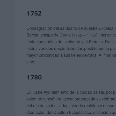
1752
Consagración del santuario de nuestra Excelsa Pa
Barcia, obispo de Ceuta (1752 – 1756), tras cinco
junto con nobles de la ciudad y el Ejército. De l
toldos venidos desde Gibraltar, posiblemente para
mayor proximidad a sus fieles devotos. Al final de
vino.
1780
El ilustre Ayuntamiento de la ciudad asiste, por p
solemne función religiosa organizada y celebrad
del día de su festividad, siendo recibida y despe
diputación del Cabildo Eclesiástico, distinción qu