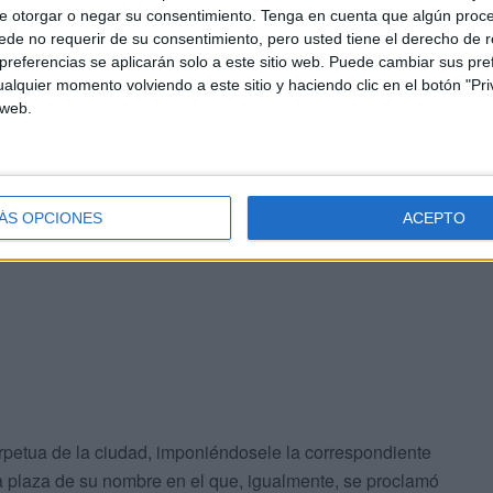
e otorgar o negar su consentimiento.
Tenga en cuenta que algún proc
ación de su Santuario y como recuerdo de la primera
de no requerir de su consentimiento, pero usted tiene el derecho de r
 de la conquista de la Plaza por Juan I de Portugal.
referencias se aplicarán solo a este sitio web. Puede cambiar sus pref
Mar, dos compañías del Regimiento de Infantería nº 54, y
alquier momento volviendo a este sitio y haciendo clic en el botón "Pri
smisiones, de Intendencia, de Sanidad Militar y otra de
 web.
figuraban junto con las diversas autoridades de la plaza
ión Municipal bajo mazas, cerrando la misma una
ÁS OPCIONES
ACEPTO
rpetua de la ciudad, imponiéndosele la correspondiente
la plaza de su nombre en el que, igualmente, se proclamó