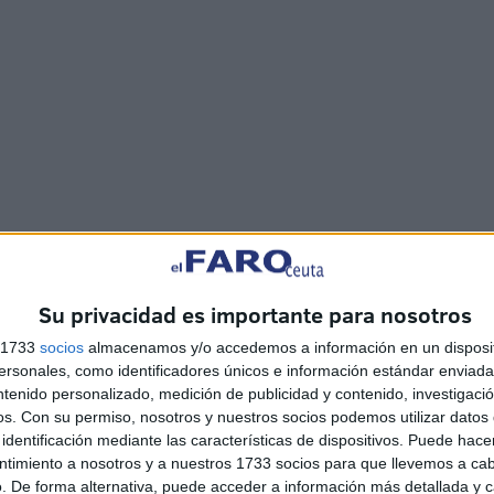
 suscita un incidente al no ser recibido ni tampoco
 las puertas del templo por el Cabildo Eclesiástico, como
Su privacidad es importante para nosotros
sión satisfactoriamente resuelta por el obispo de la
s 1733
socios
almacenamos y/o accedemos a información en un disposit
sonales, como identificadores únicos e información estándar enviada 
ntenido personalizado, medición de publicidad y contenido, investigaci
os.
Con su permiso, nosotros y nuestros socios podemos utilizar datos 
identificación mediante las características de dispositivos. Puede hacer
ntimiento a nosotros y a nuestros 1733 socios para que llevemos a ca
, coincidiendo con el día de su festividad, para
. De forma alternativa, puede acceder a información más detallada y 