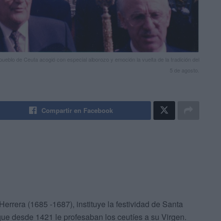
l pueblo de Ceuta acogió con especial alborozo y emoción la vuelta de la tradición del
5 de agosto.
Compartir en Facebook
errera (1685 -1687), instituye la festividad de Santa
que desde 1421 le profesaban los ceutíes a su Virgen.