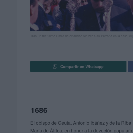
Tras un tristísimo lustro de orfandad sin ver a su Patrona en la calle, e
Compartir en Whatsapp
1686
El obispo de Ceuta, Antonio Ibáñez y de la Riba H
María de África, en honor a la devoción popular 