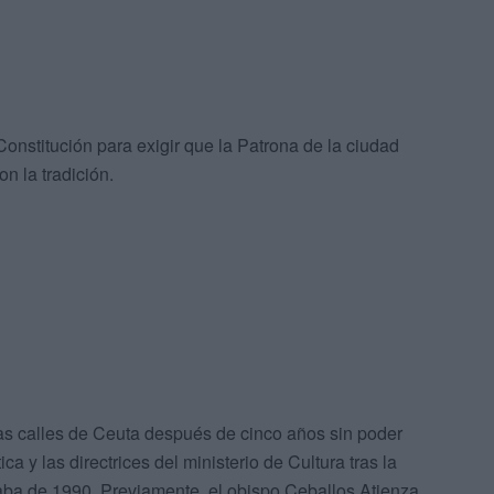
Constitución para exigir que la Patrona de la ciudad
n la tradición.
as calles de Ceuta después de cinco años sin poder
ca y las directrices del ministerio de Cultura tras la
taba de 1990. Previamente, el obispo Ceballos Atienza