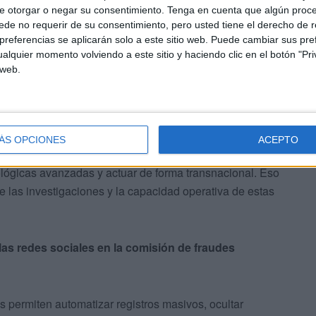
e otorgar o negar su consentimiento.
Tenga en cuenta que algún proc
de no requerir de su consentimiento, pero usted tiene el derecho de r
referencias se aplicarán solo a este sitio web. Puede cambiar sus pref
 delitos en los últimos años o el problema se
alquier momento volviendo a este sitio y haciendo clic en el botón "Pri
 web.
or las
Fuerzas y Cuerpos de Seguridad, en
ego
y resto de administraciones públicas. No
dicándose exclusivamente a este sector, sino porque la
ÁS OPCIONES
ACEPTO
criminales. Hoy resulta más sencillo operar a distancia,
ológicas avanzadas y actuar de forma transnacional. Eso
las investigaciones y la capacidad operativa de estas
las redes sociales en la comisión de fraudes
 permiten automatizar registros masivos, ocultar