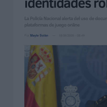
identidades r
La Policía Nacional alerta del uso de doc
plataformas de juego online
Por
Mayte Solán
18/06/2026 - 08:49