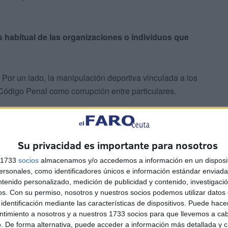
 habitual de las organizaciones o individuos que
or un lado, la manipulación deportiva vinculada a los
Código Penal como corrupción entre particulares.
criminales que crean cuentas utilizando identidades de
es, generan documentación falsa y distribuyen fondos
Su privacidad es importante para nosotros
uario para dificultar la trazabilidad. Lo que buscan es
aparentemente legítimos aprovechando el elevado
s 1733
socios
almacenamos y/o accedemos a información en un disposit
sonales, como identificadores únicos e información estándar enviada 
ntenido personalizado, medición de publicidad y contenido, investigaci
os.
Con su permiso, nosotros y nuestros socios podemos utilizar datos 
identificación mediante las características de dispositivos. Puede hacer
ntimiento a nosotros y a nuestros 1733 socios para que llevemos a ca
. De forma alternativa, puede acceder a información más detallada y 