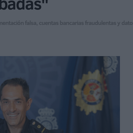
obadas"
umentación falsa, cuentas bancarias fraudulentas y da