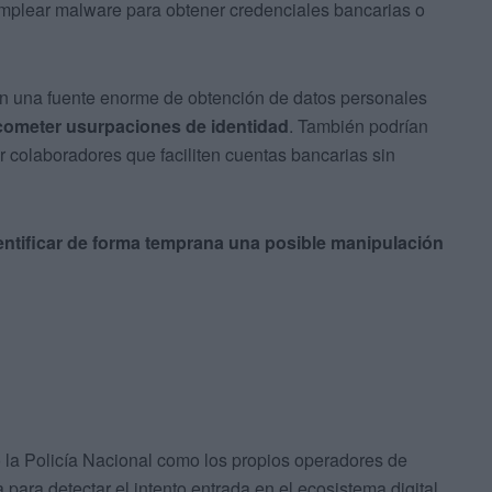
emplear malware para obtener credenciales bancarias o
en una fuente enorme de obtención de datos personales
 cometer usurpaciones de identidad
. También podrían
ar colaboradores que faciliten cuentas bancarias sin
ntificar de forma temprana una posible manipulación
to la Policía Nacional como los propios operadores de
para detectar el intento entrada en el ecosistema digital