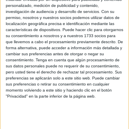
personalizado, medición de publicidad y contenido,
Alfonso Murube
, ocurrida el pasado jueves 7 de agosto,
investigación de audiencia y desarrollo de servicios.
Con su
en el marco de las
obras de refuerzo del muro de la
permiso, nosotros y nuestros socios podemos utilizar datos de
nueva grada
.
localización geográfica precisa e identificación mediante las
características de dispositivos. Puede hacer clic para otorgarnos
Según han trasladado vecinos de la zona a Daubma, se
su consentimiento a nosotros y a nuestros 1733 socios para
ha procedido a la
tala de varias palmeras, yucas y
que llevemos a cabo el procesamiento previamente descrito. De
forma alternativa, puede acceder a información más detallada y
arbustos
, así como al arranque completo de sus tocones,
cambiar sus preferencias antes de otorgar o negar su
en el área que da a la Avenida Comandante General
consentimiento.
Tenga en cuenta que algún procesamiento de
Rafael Bada Requena.
sus datos personales puede no requerir de su consentimiento,
pero usted tiene el derecho de rechazar tal procesamiento. Sus
Esta actuación ha generado una
"notable preocupación"
preferencias se aplicarán solo a este sitio web. Puede cambiar
entre residentes y colectivos comprometidos con el
sus preferencias o retirar su consentimiento en cualquier
patrimonio verde de la ciudad, han asegurado desde la
momento volviendo a este sitio y haciendo clic en el botón
"Privacidad" en la parte inferior de la página web.
asociación.
Daubma solicita a Medio Ambiente
los informes