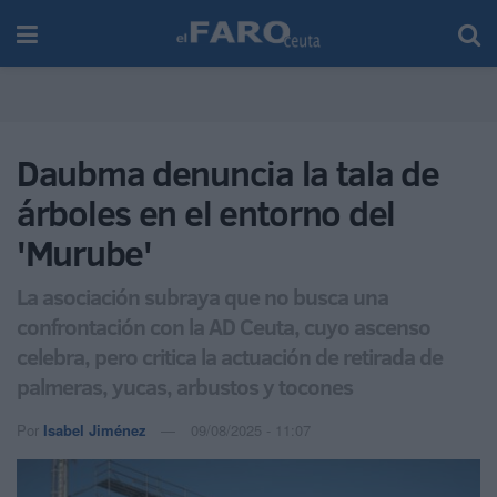
Daubma denuncia la tala de
árboles en el entorno del
'Murube'
La asociación subraya que no busca una
confrontación con la AD Ceuta, cuyo ascenso
celebra, pero critica la actuación de retirada de
palmeras, yucas, arbustos y tocones
Por
Isabel Jiménez
09/08/2025 - 11:07