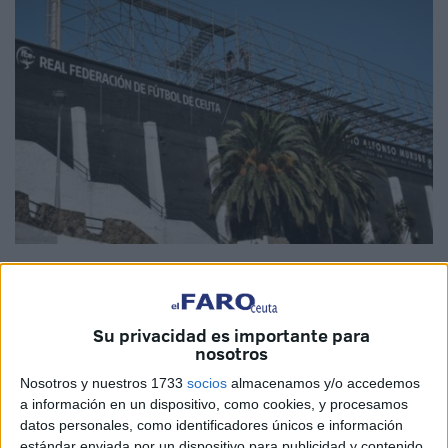
Imagen cedida
Su privacidad es importante para
nosotros
La
Asociación Daubma
(Defensa del Arbolado Urbano, la
Nosotros y nuestros 1733
socios
almacenamos y/o accedemos
Biodiversidad y el Medio Ambiente de Ceuta) desea
a información en un dispositivo, como cookies, y procesamos
informar públicamente sobre la reciente
eliminación
de
datos personales, como identificadores únicos e información
ejemplares vegetales en el entorno del
estadio de fútbol
estándar enviada por un dispositivo para publicidad y contenido