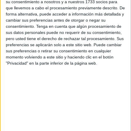
#YoDesactivo al racismo y la xenofobia, un evento en línea
su consentimiento a nosotros y a nuestros 1733 socios para
que llevemos a cabo el procesamiento previamente descrito. De
organizado por la Fundación CEPAIM con el respaldo del
forma alternativa, puede acceder a información más detallada y
Ministerio de Derechos sociales que se ha celebrado este
cambiar sus preferencias antes de otorgar o negar su
martes, 13 de diciembre, en el marco del Día Internacional
consentimiento.
Tenga en cuenta que algún procesamiento de
de los Derechos Humanos.
sus datos personales puede no requerir de su consentimiento,
pero usted tiene el derecho de rechazar tal procesamiento. Sus
La directora y coreógrafa Lola Carpena ha destacado en
preferencias se aplicarán solo a este sitio web. Puede cambiar
sus preferencias o retirar su consentimiento en cualquier
declaraciones a El Faro que está muy orgulliosa del
momento volviendo a este sitio y haciendo clic en el botón
colectivo que ha creado: “Los jóvenes se han involucrado
"Privacidad" en la parte inferior de la página web.
mucho, no han faltado a ningún ensayo, la temática les ha
gustado, se ha dado un cúmulo de circunstancias y hemos
generado un grupo maravilloso”, afirma.
El proyecto
"
DanzaON-RacismoOFF
"
que ha sido
financiado por el Consejo de Juventud de la Ceuta y
Cepaim de la mano de Alba Corredera, no ha necesitado
de procesos de selección previos, ya que “los chicos y
chicas se han apuntado por libre”. Sólo han tardado siete