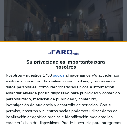
Su privacidad es importante para
Imagen Cedida
nosotros
Nosotros y nuestros 1733
socios
almacenamos y/o accedemos
a información en un dispositivo, como cookies, y procesamos
datos personales, como identificadores únicos e información
El grupo
ceutí
Seis Pasos Danza (@seispasos_danza en
estándar enviada por un dispositivo para publicidad y contenido
Instagram), ha desarrollado el proyecto "DanzaON-
personalizado, medición de publicidad y contenido,
investigación de audiencia y desarrollo de servicios.
Con su
RacismoOFF" formado por tres chicos y cuatro chicas con
permiso, nosotros y nuestros socios podemos utilizar datos de
más de 15 años de edad y estudiantes de diferentes
localización geográfica precisa e identificación mediante las
institutos de Ceuta, ha ganado el II Film Festival
características de dispositivos. Puede hacer clic para otorgarnos