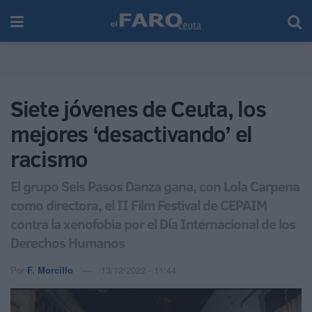
Siete jóvenes de Ceuta, los
mejores ‘desactivando’ el
racismo
El grupo Seis Pasos Danza gana, con Lola Carpena
como directora, el II Film Festival de CEPAIM
contra la xenofobia por el Día Internacional de los
Derechos Humanos
Por
F. Morcillo
13/12/2022 - 11:44