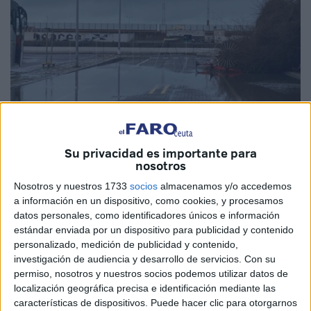
Su privacidad es importante para
nosotros
El Faro
Nosotros y nuestros 1733
socios
almacenamos y/o accedemos
a información en un dispositivo, como cookies, y procesamos
datos personales, como identificadores únicos e información
estándar enviada por un dispositivo para publicidad y contenido
El
temporal de lluvia y viento
que ha azotado estos días
personalizado, medición de publicidad y contenido,
Ceuta, por las borrascas Joseph y Katrin, ha tenido sus
investigación de audiencia y desarrollo de servicios.
Con su
consecuencias directas en la pista de la Marina
que
permiso, nosotros y nuestros socios podemos utilizar datos de
localización geográfica precisa e identificación mediante las
usan las autoescuelas
para impartir
clases de moto
y
características de dispositivos. Puede hacer clic para otorgarnos
vehículos
pesados.