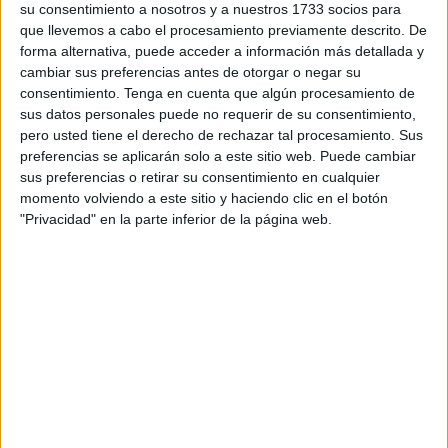
su consentimiento a nosotros y a nuestros 1733 socios para
que llevemos a cabo el procesamiento previamente descrito. De
Ahora mismo,
no se pueden impartir clases de moto
forma alternativa, puede acceder a información más detallada y
toda vez que la pista supone un
riesgo ante la presencia
cambiar sus preferencias antes de otorgar o negar su
de un muro
que está completamente rajado y en peligro
consentimiento.
Tenga en cuenta que algún procesamiento de
de derrumbe.
sus datos personales puede no requerir de su consentimiento,
pero usted tiene el derecho de rechazar tal procesamiento. Sus
La situación queda recogida en estas imágenes. Pueden
preferencias se aplicarán solo a este sitio web. Puede cambiar
sus preferencias o retirar su consentimiento en cualquier
darse clases de vehículos pesados, pero
con las motos
momento volviendo a este sitio y haciendo clic en el botón
existe un riesgo claro
, no solo por la situación de la pista,
"Privacidad" en la parte inferior de la página web.
completamente encharcada, sino por el muro
completamente rajado que debe ser sustituido de
inmediato ante el riesgo de caída.
La Ciudad debe intervenir de inmediato
para garantizar
que en Ceuta puedan seguir impartiéndose las clases de
moto. Las autoescuelas están completamente
discriminadas, topándose con trabas de todo tipo.