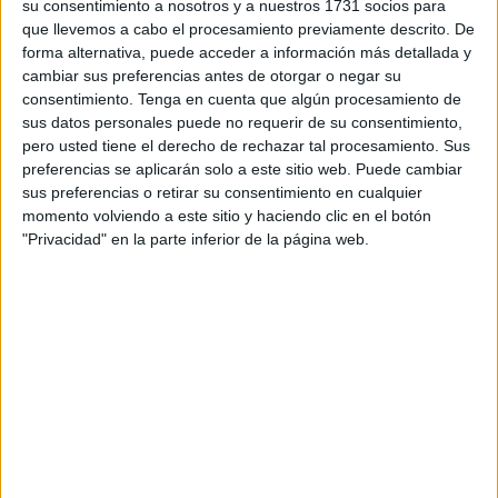
su consentimiento a nosotros y a nuestros 1731 socios para
donde ya sumo ocho partidos sin perder: “Creo que el
que llevemos a cabo el procesamiento previamente descrito. De
equipo está en un crecimiento brutal, va llegar en un buen
forma alternativa, puede acceder a información más detallada y
momento en esta segunda vuelta donde el míster puede
cambiar sus preferencias antes de otorgar o negar su
contar con prácticamente todos y sobre todo, hay que
consentimiento.
Tenga en cuenta que algún procesamiento de
sus datos personales puede no requerir de su consentimiento,
hacerse fuertes en casa pero poder sumar también fuera”,
pero usted tiene el derecho de rechazar tal procesamiento. Sus
manifestó el
delantero
.
preferencias se aplicarán solo a este sitio web. Puede cambiar
sus preferencias o retirar su consentimiento en cualquier
Asimismo, el futbolista cree que la gente “se va
momento volviendo a este sitio y haciendo clic en el botón
enganchando después de Navidad, nosotros tenemos que
"Privacidad" en la parte inferior de la página web.
darle ese motivo para que se enganchen, venga más
gente, se cree esa energía que todo el mundo quiere de
ese tramo final y bueno, hay que darle esos motivos y
hacerlo lo mejor posible y sumar de tres en tres” confió.
Dos partidos importantes consecutivos que se le viene al
Ceuta en casa y eso lo sabe bien Aquino: “Creo que nos
viene bien, venimos también de un buen momento y donde
hay que asumir esa presión de querer
estar arriba
y