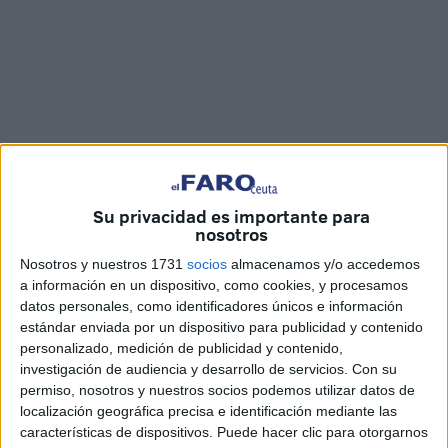
Imágenes: Fernando Morcillo
Su privacidad es importante para
nosotros
Nosotros y nuestros 1731
socios
almacenamos y/o accedemos
El delantero del Ceuta
Dani Aquino
salió a hablar con los
a información en un dispositivo, como cookies, y procesamos
datos personales, como identificadores únicos e información
medios de comunicación en
la previa del partido del
estándar enviada por un dispositivo para publicidad y contenido
Atlético de Madrid B de este domingo en el ‘Alfonso
personalizado, medición de publicidad y contenido,
Murube’.
investigación de audiencia y desarrollo de servicios.
Con su
permiso, nosotros y nuestros socios podemos utilizar datos de
El atacante murciano confía en continuar con la buena
localización geográfica precisa e identificación mediante las
racha que tiene la Agrupación Deportiva Ceuta en
liga
,
características de dispositivos. Puede hacer clic para otorgarnos