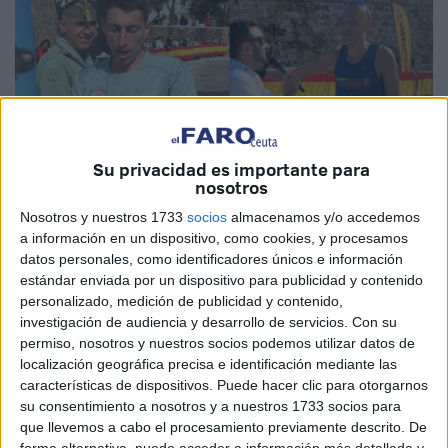
Su privacidad es importante para
nosotros
Nosotros y nuestros 1733
socios
almacenamos y/o accedemos
a información en un dispositivo, como cookies, y procesamos
Juan Zaldívar / Brooks Beall / José L. Echarri / Raúl Fernández
datos personales, como identificadores únicos e información
estándar enviada por un dispositivo para publicidad y contenido
personalizado, medición de publicidad y contenido,
investigación de audiencia y desarrollo de servicios.
Con su
permiso, nosotros y nuestros socios podemos utilizar datos de
Tras el
récord logrado por Bily
en la
Cuna de la Legión
localización geográfica precisa e identificación mediante las
de Ceuta
, hay que contar las historias de los otros
características de dispositivos. Puede hacer clic para otorgarnos
protagonistas. Quienes, en esta modalidad, han llegado
su consentimiento a nosotros y a nuestros 1733 socios para
segundo y tercero.
que llevemos a cabo el procesamiento previamente descrito. De