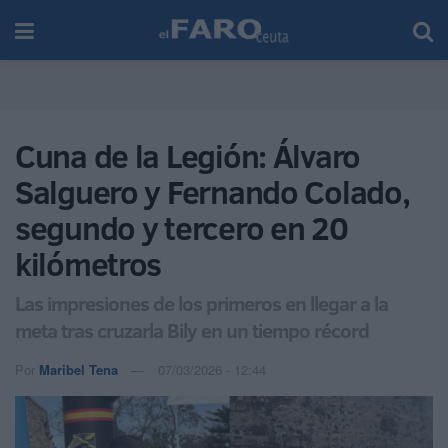
Cuna de la Legión: Álvaro
Salguero y Fernando Colado,
segundo y tercero en 20
kilómetros
Las impresiones de los primeros en llegar a la
meta tras cruzarla Bily en un tiempo récord
Por
Maribel Tena
07/03/2026 - 12:44