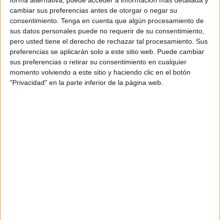
forma alternativa, puede acceder a información más detallada y
Ellos son
Álvaro Salguero y Fernando Colado
, quienes
cambiar sus preferencias antes de otorgar o negar su
consentimiento.
Tenga en cuenta que algún procesamiento de
también alcanzan segundo y tercer puesto destacado.
El
sus datos personales puede no requerir de su consentimiento,
Faro
ha podido hablar con ellos.
pero usted tiene el derecho de rechazar tal procesamiento. Sus
preferencias se aplicarán solo a este sitio web. Puede cambiar
Contamos sus primeras impresiones a pie de meta nada
sus preferencias o retirar su consentimiento en cualquier
más
llegar a las Murallas Reales
tras cumplir los 20
momento volviendo a este sitio y haciendo clic en el botón
kilómetros.
"Privacidad" en la parte inferior de la página web.
Álvaro Salguero
Sobre cómo ha vivido esta carrera,
Álvaro Salguero
cuenta que “sabía que la carrera
se iba sufrir en la
segunda parte, en la subida al Sarchal y, sobre todo,
en la subida al cuartel
. Ahí es donde me he distanciado
algo y ya he llegado hasta aquí”, logrando el segundo
puesto en la categoría masculina de la X Cuna de la
Legión.