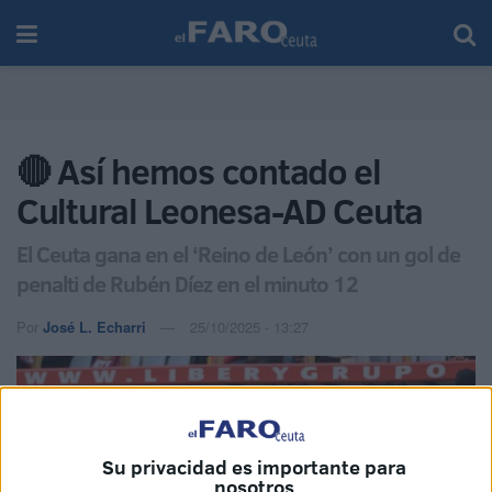
🔴 Así hemos contado el
Cultural Leonesa-AD Ceuta
El Ceuta gana en el ‘Reino de León’ con un gol de
penalti de Rubén Díez en el minuto 12
Por
José L. Echarri
25/10/2025 - 13:27
Su privacidad es importante para
nosotros