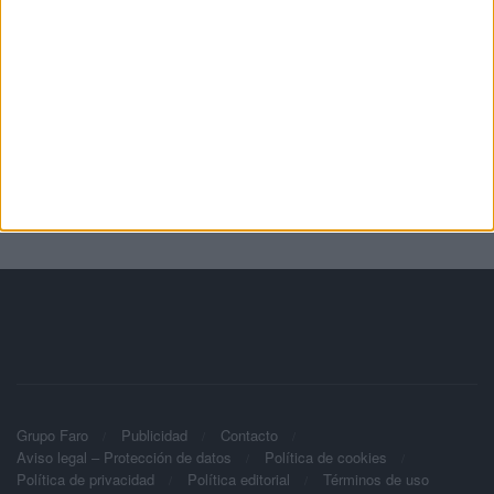
Grupo Faro
Publicidad
Contacto
Aviso legal – Protección de datos
Política de cookies
Política de privacidad
Política editorial
Términos de uso