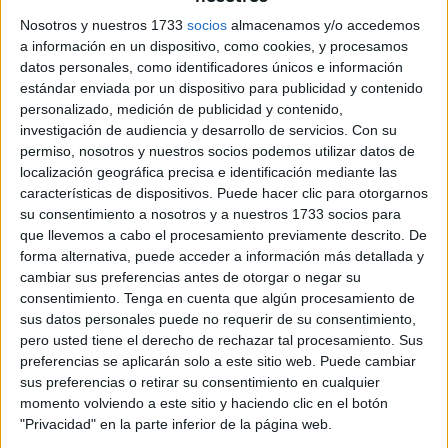
Nosotros y nuestros 1733
socios
almacenamos y/o accedemos
a información en un dispositivo, como cookies, y procesamos
datos personales, como identificadores únicos e información
estándar enviada por un dispositivo para publicidad y contenido
personalizado, medición de publicidad y contenido,
investigación de audiencia y desarrollo de servicios.
Con su
permiso, nosotros y nuestros socios podemos utilizar datos de
localización geográfica precisa e identificación mediante las
Agencia LOF
características de dispositivos. Puede hacer clic para otorgarnos
su consentimiento a nosotros y a nuestros 1733 socios para
que llevemos a cabo el procesamiento previamente descrito. De
forma alternativa, puede acceder a información más detallada y
cambiar sus preferencias antes de otorgar o negar su
Tags:
AD Ceuta
deportes
Fútbol
consentimiento.
Tenga en cuenta que algún procesamiento de
sus datos personales puede no requerir de su consentimiento,
pero usted tiene el derecho de rechazar tal procesamiento. Sus
Related
Posts
preferencias se aplicarán solo a este sitio web. Puede cambiar
sus preferencias o retirar su consentimiento en cualquier
Este sábado el Ceuta debuta en Andorra
momento volviendo a este sitio y haciendo clic en el botón
con una lista corta y mucha ilusión
"Privacidad" en la parte inferior de la página web.
HACE 22 MINUTOS