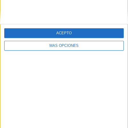
La AD Ceuta conquista el XII Trofeo de
Feria (2-1)
HACE 3 DÍAS
ACEPTO
MÁS OPCIONES