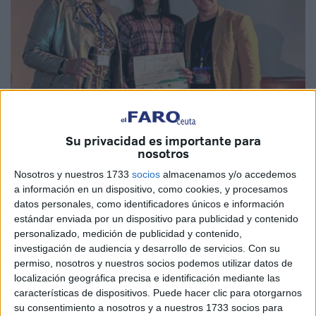
Su privacidad es importante para
nosotros
Nosotros y nuestros 1733
socios
almacenamos y/o accedemos
a información en un dispositivo, como cookies, y procesamos
datos personales, como identificadores únicos e información
estándar enviada por un dispositivo para publicidad y contenido
personalizado, medición de publicidad y contenido,
investigación de audiencia y desarrollo de servicios.
Con su
Los organizadores del I Congreso Internacional Bienal del
permiso, nosotros y nuestros socios podemos utilizar datos de
Estrecho de Urgencias, Emergencias y Catástrofes han
localización geográfica precisa e identificación mediante las
catalogado de “muy positivo” este encuentro de trabajo
características de dispositivos. Puede hacer clic para otorgarnos
que tuvo lugar el pasado fin de semana. Durante una
su consentimiento a nosotros y a nuestros 1733 socios para