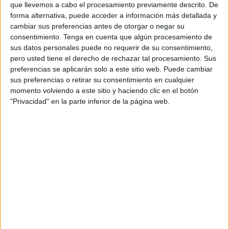
que llevemos a cabo el procesamiento previamente descrito. De
jornada y media, profesionales sanitarios de diferentes
forma alternativa, puede acceder a información más detallada y
partes de España, como Andalucía, Cataluña, las Islas
cambiar sus preferencias antes de otorgar o negar su
Canarias o Baleares, entre otros puntos, se han reunido
consentimiento.
Tenga en cuenta que algún procesamiento de
para abordar con expertos en este ramo cómo afrontar este
sus datos personales puede no requerir de su consentimiento,
pero usted tiene el derecho de rechazar tal procesamiento. Sus
tipo de atenciones sanitarias, en intervenciones tan
preferencias se aplicarán solo a este sitio web. Puede cambiar
delicadas como las urgencias, emergencias y catástrofes.
sus preferencias o retirar su consentimiento en cualquier
momento volviendo a este sitio y haciendo clic en el botón
Ya en su presentación, el congreso, organizado por el
"Privacidad" en la parte inferior de la página web.
Ingesa y que ha contado con el apoyo de la Ciudad
Autónoma, sindicatos, así como otros organismos como
Cruz Roja, el Colegio Oficial de Psicología o la UGR, entre
otros muchos, se justificaba debido a la evolución de las
urgencias y las emergencias en Ceuta, las cuales han ido
tomando una relevancia cada vez mayor, debido a las
características de ciudad fronteriza, el flujo de turismo en
aumento y las actividades propias que se desarrollan en la
ciudad.