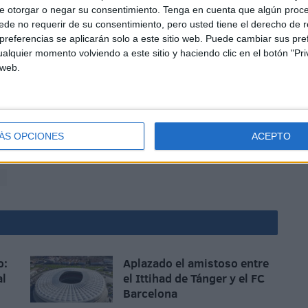
e fútbol atrevido, ofensivo y que mostrará el poderío de
e otorgar o negar su consentimiento.
Tenga en cuenta que algún proc
de no requerir de su consentimiento, pero usted tiene el derecho de r
referencias se aplicarán solo a este sitio web. Puede cambiar sus pref
alquier momento volviendo a este sitio y haciendo clic en el botón "Pri
 web.
ÁS OPCIONES
ACEPTO
el verde en un duelo que será una fiesta para los caballas.
o:
Aplazado el amistoso entre
al
el Ittihad de Tánger y el FC
Barcelona