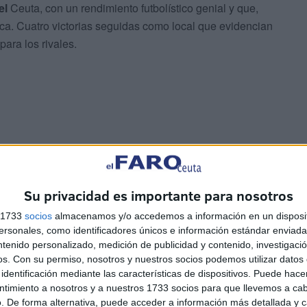
el
Ceuta, con un rendimiento futbolístico genial y que,
ca. Cuatro victorias seguidas como local que evidencian
para los rivales.
Su privacidad es importante para nosotros
or de plantilla tiene
(según datos de Transfermarkt). El
s 1733
socios
almacenamos y/o accedemos a información en un disposit
muestra como uno de los rivales que mejor y más efectivo
sonales, como identificadores únicos e información estándar enviada 
ntenido personalizado, medición de publicidad y contenido, investigaci
os.
Con su permiso, nosotros y nuestros socios podemos utilizar datos 
identificación mediante las características de dispositivos. Puede hacer
Adrián Embarba
, que entre ambos acumulan 17 goles
ntimiento a nosotros y a nuestros 1733 socios para que llevemos a ca
del fortín de José Juan Romero. Los rojiblancos serán
. De forma alternativa, puede acceder a información más detallada y 