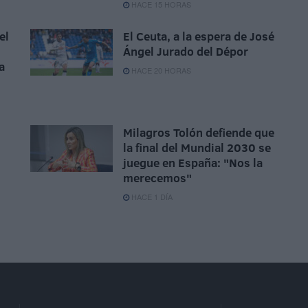
HACE 15 HORAS
el
El Ceuta, a la espera de José
Ángel Jurado del Dépor
a
HACE 20 HORAS
Milagros Tolón defiende que
la final del Mundial 2030 se
juegue en España: "Nos la
merecemos"
HACE 1 DÍA