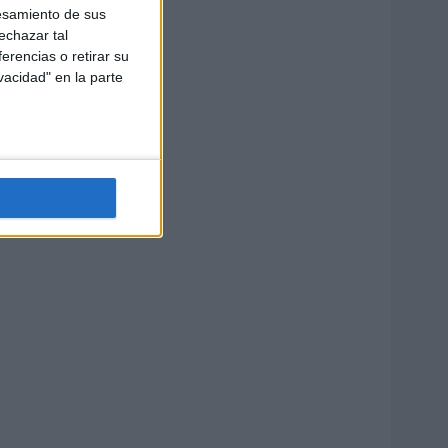
esamiento de sus
echazar tal
erencias o retirar su
vacidad" en la parte