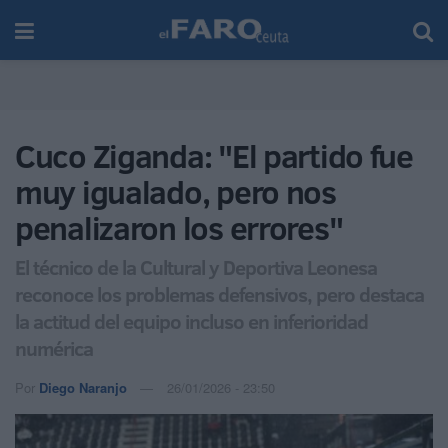
Cuco Ziganda: "El partido fue
muy igualado, pero nos
penalizaron los errores"
El técnico de la Cultural y Deportiva Leonesa
reconoce los problemas defensivos, pero destaca
la actitud del equipo incluso en inferioridad
numérica
Por
Diego Naranjo
26/01/2026 - 23:50