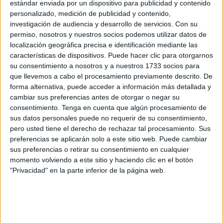
estándar enviada por un dispositivo para publicidad y contenido
adverso.
personalizado, medición de publicidad y contenido,
investigación de audiencia y desarrollo de servicios.
Con su
El técnico calificó el encuentro como “muy igualado en
permiso, nosotros y nuestros socios podemos utilizar datos de
líneas generales”, aunque volvió a incidir en los
localización geográfica precisa e identificación mediante las
características de dispositivos. Puede hacer clic para otorgarnos
problemas defensivos
que están lastrando al equipo y
su consentimiento a nosotros y a nuestros 1733 socios para
que, una jornada más, terminaron siendo decisivos.
que llevemos a cabo el procesamiento previamente descrito. De
forma alternativa, puede acceder a información más detallada y
Ziganda apuntó que su equipo fue “quizá un poco mejor a
cambiar sus preferencias antes de otorgar o negar su
los puntos”, si bien subrayó que el choque tuvo
consentimiento.
Tenga en cuenta que algún procesamiento de
alternativas constantes
y careció de un dominador claro,
sus datos personales puede no requerir de su consentimiento,
pero usted tiene el derecho de rechazar tal procesamiento. Sus
con fases repartidas para ambos conjuntos.
preferencias se aplicarán solo a este sitio web. Puede cambiar
sus preferencias o retirar su consentimiento en cualquier
Un partido sin control claro
momento volviendo a este sitio y haciendo clic en el botón
"Privacidad" en la parte inferior de la página web.
El entrenador navarro reconoció que la Cultural estuvo
“descontrolada” durante varios tramos de la
primera
mitad
, aunque recordó que también supo generar
peligro
a la contra y por las bandas, llegando incluso a