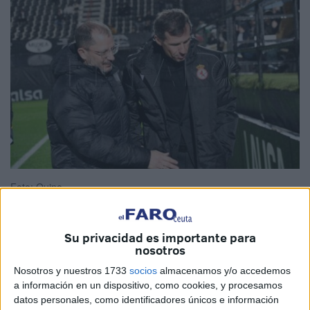
Foto: Quino
Su privacidad es importante para
nosotros
El
entrenador
de la Cultural y Deportiva Leonesa
compareció en
rueda de prensa
tras la
derrota sufrida
Nosotros y nuestros 1733
socios
almacenamos y/o accedemos
a información en un dispositivo, como cookies, y procesamos
en
Ceuta por 3-1
, un resultado que dejó sensaciones
datos personales, como identificadores únicos e información
encontradas en el cuerpo técnico pese al marcador