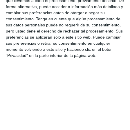
que llevemos a cabo el procesamiento previamente descrito. De
ayuda por viudedad
, esta jubilada no tiene ni un solo
forma alternativa, puede acceder a información más detallada y
ingreso en su cuenta bancaria.
cambiar sus preferencias antes de otorgar o negar su
consentimiento.
Tenga en cuenta que algún procesamiento de
Depende económicamente de su hijo, Juan Carlos
sus datos personales puede no requerir de su consentimiento,
pero usted tiene el derecho de rechazar tal procesamiento. Sus
Sánchez, quien se ha hecho cargo de sus finanzas desde
preferencias se aplicarán solo a este sitio web. Puede cambiar
que repentinamente dejó de cobrar mensualmente este
sus preferencias o retirar su consentimiento en cualquier
capital. Él ya ha acudido en varias ocasiones a las
momento volviendo a este sitio y haciendo clic en el botón
respectivas oficinas para consultar su caso y, de momento,
"Privacidad" en la parte inferior de la página web.
las respuestas son que están a la espera de unos trámites
que debe realizar la jefa.
Problemas de movilidad
Esta mujer no solo tiene que responder a cargos como el
pago de la
electricidad o el suministro de agua
. Sufre de
una movilidad reducida y necesita los cuidados de una
profesional. Actualmente él se responsabiliza de todos
estos costes, incluida esta ayuda auxiliar. A ello se suma