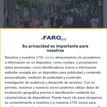
Su privacidad es importante para
nosotros
Imagen de archivo
Nosotros y nuestros 1731
socios
almacenamos y/o accedemos
a información en un dispositivo, como cookies, y procesamos
datos personales, como identificadores únicos e información
estándar enviada por un dispositivo para publicidad y contenido
Cuatro meses. Es el tiempo en el que F.F.,
vecina de
personalizado, medición de publicidad y contenido,
Ceuta
lleva sin percibir su pensión.
investigación de audiencia y desarrollo de servicios.
Con su
permiso, nosotros y nuestros socios podemos utilizar datos de
Cada mes llegaban 528 euros a su hogar, una suma que le
localización geográfica precisa e identificación mediante las
características de dispositivos. Puede hacer clic para otorgarnos
ayudaba a
pagar gastos básicos
como facturas. A raíz de
su consentimiento a nosotros y a nuestros 1731 socios para
la muerte de su marido en junio y de la solicitud de la