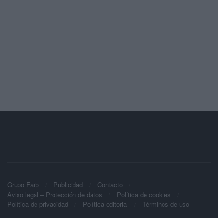
Grupo Faro
Publicidad
Contacto
Aviso legal – Protección de datos
Política de cookies
Política de privacidad
Política editorial
Términos de uso