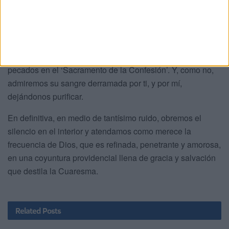
que ya no está a expensas del pecado y que lo engullía en
la muerte ontológica?
Dejémonos abrazar y salvar por Él, estimemos su
compasión hacia nosotros y confesemos sin recelos los
pecados en el ‘Sacramento de la Confesión’. Y, como no,
admiremos su sangre derramada por ti, y por mí,
dejándonos purificar.
En definitiva, en medio de tantísimo ruido, obremos el
silencio en el interior y atendamos como merece la
frecuencia de Dios, que es refinada, penetrante y amorosa,
en una coyuntura providencial llena de gracia y salvación
que destila la Cuaresma.
Related
Posts