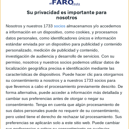
Ya, en el último curso del siglo VI (501-600 d. C.), tanto los
Su privacidad es importante para
lunes, miércoles y viernes, se celebraban las reuniones de
nosotros
la eucaristía. Pronto, se incorporaron asambleas los
Nosotros y nuestros 1733
socios
almacenamos y/o accedemos
martes y sábados. Finalmente, el procedimiento se
a información en un dispositivo, como cookies, y procesamos
cristalizó con el pontificado de Gregorio II (669-731 d. C.),
datos personales, como identificadores únicos e información
estándar enviada por un dispositivo para publicidad y contenido
determinándose un ritual eucarístico para los jueves de
personalizado, medición de publicidad y contenido,
Cuaresma.
investigación de audiencia y desarrollo de servicios.
Con su
permiso, nosotros y nuestros socios podemos utilizar datos de
Y desde el punto y final del siglo V (401-500 d. C.), el
localización geográfica precisa e identificación mediante las
entramado de la Cuaresma corresponde a los cuarenta
características de dispositivos. Puede hacer clic para otorgarnos
días, respetados a la luz del simbolismo bíblico con un
su consentimiento a nosotros y a nuestros 1733 socios para
que llevemos a cabo el procesamiento previamente descrito. De
prisma enteramente salvífico y redentor, del que es signo
forma alternativa, puede acceder a información más detallada y
su designación como ‘Sacramentum’.
cambiar sus preferencias antes de otorgar o negar su
consentimiento.
Tenga en cuenta que algún procesamiento de
A la hechura de la Cuaresma, ya en la mañana del ‘Jueves
sus datos personales puede no requerir de su consentimiento,
Santo’ concurriría la disciplina penitencial para la
pero usted tiene el derecho de rechazar tal procesamiento. Sus
reconciliación de los pecadores. A ello hay que añadir, los
preferencias se aplicarán solo a este sitio web. Puede cambiar
sus preferencias o retirar su consentimiento en cualquier