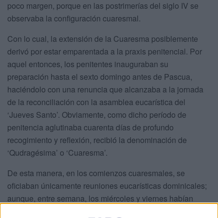
poco margen, porque en las postrimerías del siglo IV se
observaba la configuración cuaresmal.
Con lo cual, la extensión de la Cuaresma posiblemente
derivó por estar emparentada a la praxis penitencial. Por
aquel entonces, los penitentes inauguraban su
preparación hasta el sexto domingo antes de Pascua,
haciéndolo con una renuncia que alcanzaba a la jornada
de la reconciliación con la asamblea eucarística del
‘Jueves Santo’. Obviamente, como dicho período de
penitencia aglutinaba cuarenta días de profundo
recogimiento y reflexión, recibió la denominación de
‘Qudragésima’ o ‘Cuaresma’.
De esta manera, en los comienzos cuaresmales, se
oficiaban únicamente reuniones eucarísticas dominicales;
aunque, entre semana, los miércoles y viernes habían
asambleas no eucarísticas.