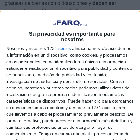
gratuitas de bienes como donaciones y
deben ser
declarados
en el
Impuesto de Sucesiones y
Donaciones
, como advierte la Organización de
Consumidores y Usuarios ya que
Hacienda
está vigilando
Su privacidad es importante para
el dinero que se entrega, por ejemplo, de padres a hijos.
nosotros
De hecho, en el caso de las transferencias de dinero
Nosotros y nuestros 1731
socios
almacenamos y/o accedemos
a información en un dispositivo, como cookies, y procesamos
exigen a la ciudadanía y sus bancos una serie de límites y
datos personales, como identificadores únicos e información
obligaciones a cumplir.
estándar enviada por un dispositivo para publicidad y contenido
personalizado, medición de publicidad y contenido,
Las entidades deben vigilar y analizar las
investigación de audiencia y desarrollo de servicios.
Con su
transacciones financieras para detectar operaciones
permiso, nosotros y nuestros socios podemos utilizar datos de
sospechosas.
Esto supone la implementación de
localización geográfica precisa e identificación mediante las
características de dispositivos. Puede hacer clic para otorgarnos
sistemas automatizados que identifiquen patrones
su consentimiento a nosotros y a nuestros 1731 socios para
inusuales de comportamiento financiero.
que llevemos a cabo el procesamiento previamente descrito. De
forma alternativa, puede acceder a información más detallada y
Cuando se donan bienes que no son inmuebles, como
cambiar sus preferencias antes de otorgar o negar su
dinero, acciones o fondos de inversión,
el receptor de la
consentimiento.
Tenga en cuenta que algún procesamiento de
donación debe declarar el Impuesto sobre Sucesiones