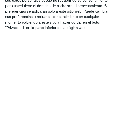
sus datos personales puede no requerir de su consentimiento,
pero usted tiene el derecho de rechazar tal procesamiento. Sus
y Donaciones
, aplicando la normativa de la comunidad
preferencias se aplicarán solo a este sitio web. Puede cambiar
autónoma
donde haya residido
la mayor cantidad de días
sus preferencias o retirar su consentimiento en cualquier
en los cinco años anteriores a la donación.
momento volviendo a este sitio y haciendo clic en el botón
"Privacidad" en la parte inferior de la página web.
Cuál es el límite de Hacienda para
transferencias bancarias sin
declarar
El límite de Hacienda para las transferencias bancarias
que deben ser declaradas es de 10.000 euros.
Un
umbral que tiene como objetivo identificar, como se ha
apuntado,
las posibles donaciones no declaradas y
prevenir la evasión fiscal.
Sin embargo, las transferencias que superen los 6.000
euros también están sujetas a análisis por parte de la