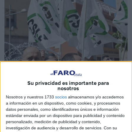
Imagen de archivo
Su privacidad es importante para
nosotros
Nosotros y nuestros 1733
socios
almacenamos y/o accedemos
La Central Sindical Independiente y de Funcionarios
a información en un dispositivo, como cookies, y procesamos
(
CSIF
) de Ceuta, agrupación que dice ser el
sindicato
datos personales, como identificadores únicos e información
más representativo de las Administraciones Públicas y con
estándar enviada por un dispositivo para publicidad y contenido
personalizado, medición de publicidad y contenido,
presencia creciente en el sector privado, ha interpuesto
investigación de audiencia y desarrollo de servicios.
Con su
conflicto colectivo para eliminar las desigualdades