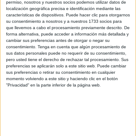
permiso, nosotros y nuestros socios podemos utilizar datos de
salariales en el Área de
Asuntos Sociales
.
localización geográfica precisa e identificación mediante las
características de dispositivos. Puede hacer clic para otorgarnos
su consentimiento a nosotros y a nuestros 1733 socios para
que llevemos a cabo el procesamiento previamente descrito. De
Según indican desde la central, “el personal adscrito a
forma alternativa, puede acceder a información más detallada y
dicho área y más concretamente, los trabajadores sociales
cambiar sus preferencias antes de otorgar o negar su
consentimiento.
Tenga en cuenta que algún procesamiento de
del mismo, llevan sufriendo continuos agravios y
sus datos personales puede no requerir de su consentimiento,
desigualdades retributivas desde hace años debido a que,
pero usted tiene el derecho de rechazar tal procesamiento. Sus
algunos de ellos tienen un incentivo laboral sensiblemente
preferencias se aplicarán solo a este sitio web. Puede cambiar
superior a otros aun cuando pertenecen al mismo
sus preferencias o retirar su consentimiento en cualquier
momento volviendo a este sitio y haciendo clic en el botón
programa, realizan idénticas funciones e incluso, en la
"Privacidad" en la parte inferior de la página web.
mayoría de los casos comparten despacho mesa con
mesa”.
La diferencia ronda los 78 euros
En este sentido alegan que “es totalmente incomprensible
que el
Gobierno Local
, aun teniendo conocimiento del