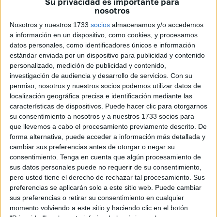
Su privacidad es importante para
(CSIF)
ha mantenido un encuentro con la Consejería de
nosotros
Educación para analizar la futura puesta en marcha de la
Nosotros y nuestros 1733
socios
almacenamos y/o accedemos
nueva escuela infantil de Ceuta
, cuya apertura está
a información en un dispositivo, como cookies, y procesamos
prevista, según la Ciudad, para el inicio del
curso 2026-
datos personales, como identificadores únicos e información
estándar enviada por un dispositivo para publicidad y contenido
2027
.
personalizado, medición de publicidad y contenido,
investigación de audiencia y desarrollo de servicios.
Con su
El sindicato ha centrado sus aportaciones en dos ejes
permiso, nosotros y nuestros socios podemos utilizar datos de
clave: la
organización del personal
y la
prevención de
localización geográfica precisa e identificación mediante las
riesgos laborales
.
características de dispositivos. Puede hacer clic para otorgarnos
su consentimiento a nosotros y a nuestros 1733 socios para
Planificación de la plantilla y
que llevemos a cabo el procesamiento previamente descrito. De
forma alternativa, puede acceder a información más detallada y
reorganización de centros
cambiar sus preferencias antes de otorgar o negar su
consentimiento.
Tenga en cuenta que algún procesamiento de
sus datos personales puede no requerir de su consentimiento,
Durante la reunión, CSIF ha subrayado que la apertura del
pero usted tiene el derecho de rechazar tal procesamiento. Sus
nuevo centro no puede abordarse sin una
planificación
preferencias se aplicarán solo a este sitio web. Puede cambiar
previa y detallada de los recursos humanos
. En este
sus preferencias o retirar su consentimiento en cualquier
sentido, el sindicato ha insistido en la necesidad de
momento volviendo a este sitio y haciendo clic en el botón