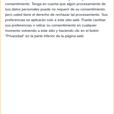
El sindicato confía en que abone el dinero, de 1.200 a
consentimiento.
Tenga en cuenta que algún procesamiento de
3.600 euros para cada afectado
sus datos personales puede no requerir de su consentimiento,
pero usted tiene el derecho de rechazar tal procesamiento. Sus
preferencias se aplicarán solo a este sitio web. Puede cambiar
sus preferencias o retirar su consentimiento en cualquier
Con la sentencia en la mano, el presidente autonómico de
momento volviendo a este sitio y haciendo clic en el botón
CSIF en Ceuta, y por ende todos los trabajadores de
"Privacidad" en la parte inferior de la página web.
Radio Televisión Ceuta que el sindicato defiende, confía
en que "ahora sí y al fin la Ciudad Autónoma haga frente al
pago que adeuda al personal por las pagas extraordinarias
del año 2012", indica, un dinero que comprende los 1.200
euros que han de recibir los que menos y los 3.600 que iría
a los que les corresponde más, según las cuentas que
hace Martínez en base a lo que refleja la sentencia firme.
"Estamos pendientes de que la Ciudad abone la cuantía
que nosotros entendemos que determina la sentencia",
asegura el presidente autonómico, quien acto seguido
explica que "la Ciudad asumió la sentencia en su