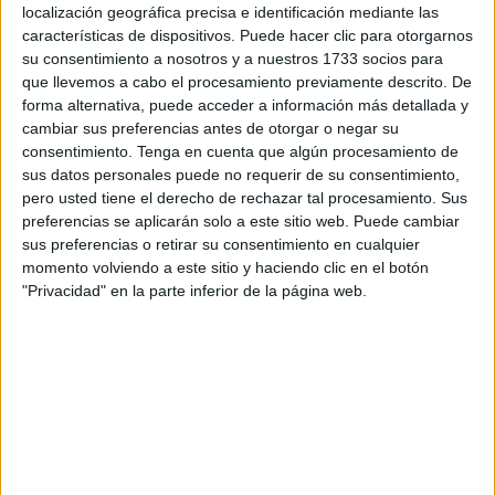
mayoritariamente en él.
localización geográfica precisa e identificación mediante las
características de dispositivos. Puede hacer clic para otorgarnos
El delegado sindical de CSIF UGR-Ceuta, José Antonio
su consentimiento a nosotros y a nuestros 1733 socios para
Camacho, ha reconocido que les "respaldan los votos por
que llevemos a cabo el procesamiento previamente descrito. De
forma alternativa, puede acceder a información más detallada y
la gestión transparente y comprometida" que llevan
cambiar sus preferencias antes de otorgar o negar su
emprendiendo como sindicato independiente; "el reflejo es
consentimiento.
Tenga en cuenta que algún procesamiento de
el respaldo de nuestros votantes en estas elecciones”.
sus datos personales puede no requerir de su consentimiento,
pero usted tiene el derecho de rechazar tal procesamiento. Sus
El escrutinio definitivo en Ceuta ha arrojado los siguientes
preferencias se aplicarán solo a este sitio web. Puede cambiar
votos: CSIF, 5; UGT, 4; y, CCOO, 2.
sus preferencias o retirar su consentimiento en cualquier
momento volviendo a este sitio y haciendo clic en el botón
Este sindicato ha obtenido 19 delegados con un total de
"Privacidad" en la parte inferior de la página web.
691 votos. En el cómputo global CSIF ha obtenido más de
150 votos que UGT, que figura en segundo lugar.