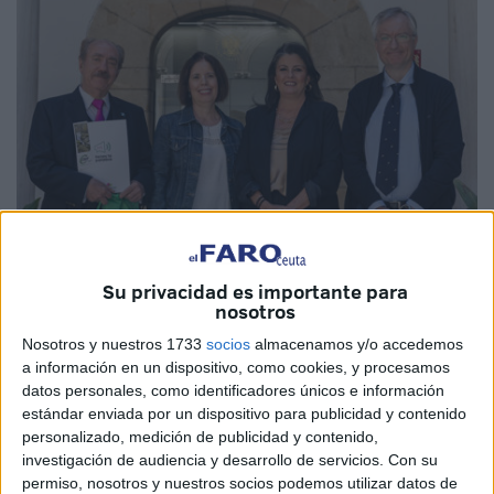
Su privacidad es importante para
Imagen de archivo
nosotros
Nosotros y nuestros 1733
socios
almacenamos y/o accedemos
a información en un dispositivo, como cookies, y procesamos
datos personales, como identificadores únicos e información
CSIF
ha ganado las
elecciones
sindicales en el
Campus
estándar enviada por un dispositivo para publicidad y contenido
personalizado, medición de publicidad y contenido,
Universitario
de Ceuta gracias al apoyo del personal
investigación de audiencia y desarrollo de servicios.
Con su
docente
e investigador funcionario (PDIF) que ha confiado
permiso, nosotros y nuestros socios podemos utilizar datos de