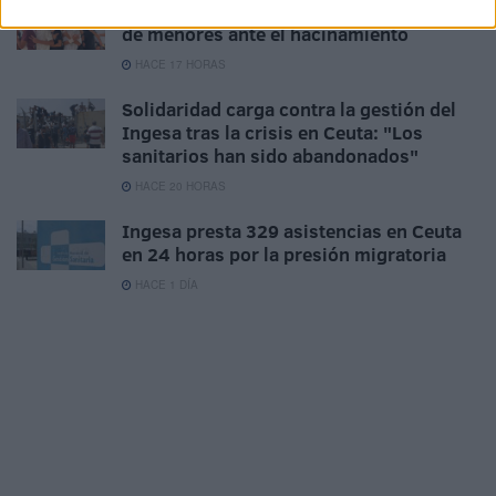
CCOO exige más vigilancia en los centros
de menores ante el hacinamiento
HACE 17 HORAS
Solidaridad carga contra la gestión del
Ingesa tras la crisis en Ceuta: "Los
sanitarios han sido abandonados"
HACE 20 HORAS
Ingesa presta 329 asistencias en Ceuta
en 24 horas por la presión migratoria
HACE 1 DÍA