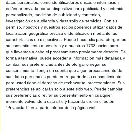
datos personales, como identificadores únicos e información
afirmado que “el Estado Español ignora”, el sindicato ha
estándar enviada por un dispositivo para publicidad y contenido
señalado que tiene consecuencias “en el desarrollo
personalizado, medición de publicidad y contenido,
formativo de las profesionales de las que hablamos, a
investigación de audiencia y desarrollo de servicios.
Con su
saber, Técnicos de Laboratorio Clínico y Biomédico,
permiso, nosotros y nuestros socios podemos utilizar datos de
localización geográfica precisa e identificación mediante las
Técnicos Superiores de Anatomía Patológica y
características de dispositivos. Puede hacer clic para otorgarnos
Citodiagnóstico, Técnicos Superiores en Imagen para el
su consentimiento a nosotros y a nuestros 1733 socios para
diagnóstico y de Medicina Nuclear, y Técnicos Superiores
que llevemos a cabo el procesamiento previamente descrito. De
en Radioterapia y dosimetría”.
forma alternativa, puede acceder a información más detallada y
cambiar sus preferencias antes de otorgar o negar su
A esto hay que sumarle que “esa diferencia formativa,
consentimiento.
Tenga en cuenta que algún procesamiento de
sus datos personales puede no requerir de su consentimiento,
tanto en contenidos como en número de horas lectivas,
pero usted tiene el derecho de rechazar tal procesamiento. Sus
trae como consecuencia una traba insuperable por la que
preferencias se aplicarán solo a este sitio web. Puede cambiar
nuestros Técnicos Superiores, no pueden ejercer su
sus preferencias o retirar su consentimiento en cualquier
puesto en el resto de países de la Unión Europea”.
momento volviendo a este sitio y haciendo clic en el botón
"Privacidad" en la parte inferior de la página web.
Desde el sindicato han recordado que el pasado 23 de
diciembre de 2021, enviaron una misiva al entonces
ministro de Universidades Joan Subirats Humet,