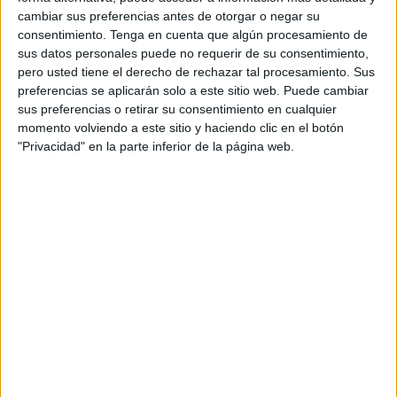
inmediata, a día de hoy, se mantiene la misma situación y
cambiar sus preferencias antes de otorgar o negar su
algunos siguen teniendo que pedir prestados a
consentimiento.
Tenga en cuenta que algún procesamiento de
compañeros los equipos para poder trabajar.
sus datos personales puede no requerir de su consentimiento,
pero usted tiene el derecho de rechazar tal procesamiento. Sus
Detallan que llevan más de un año para licitar los equipos
preferencias se aplicarán solo a este sitio web. Puede cambiar
sus preferencias o retirar su consentimiento en cualquier
de comunicaciones de la Policía, “con el consiguiente
momento volviendo a este sitio y haciendo clic en el botón
peligro que supone para los agentes”. Inciden que es algo
"Privacidad" en la parte inferior de la página web.
“inconcebible” cuando el sindicato tiene conocimiento que
el servicio de TSI realiza un trabajo diario efectivo, aunque
en asuntos como estos, no depende de los empleados
públicos si no que, depende de decisiones políticas de
presupuestarias y de gestión.
Esta deficiencia, narra la central, ha provocado que haya
agentes que tengan que usar sus teléfonos móviles para
dar alertas, estando incomunicados y, viéndose algunos
policías obligados a tener que pedir prestados los walkie
talkies a compañeros fuera de servicio para poder trabajar.