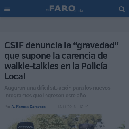
CSIF denuncia la “gravedad”
que supone la carencia de
walkie-talkies en la Policía
Local
Auguran una difícil situación para los nuevos
integrantes que ingresen este año
Por
A. Ramos Caravaca
13/11/2018 - 12:40