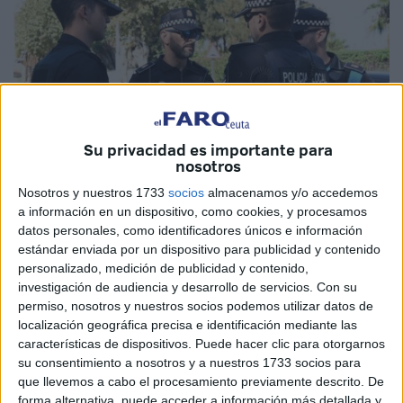
Su privacidad es importante para
nosotros
Nosotros y nuestros 1733
socios
almacenamos y/o accedemos
a información en un dispositivo, como cookies, y procesamos
Archivo
datos personales, como identificadores únicos e información
estándar enviada por un dispositivo para publicidad y contenido
personalizado, medición de publicidad y contenido,
investigación de audiencia y desarrollo de servicios.
Con su
permiso, nosotros y nuestros socios podemos utilizar datos de
La Sección Local de CSIF reitera la denuncia de falta de
localización geográfica precisa e identificación mediante las
equipos de comunicación (walkie-talkie) de la
Policía
características de dispositivos. Puede hacer clic para otorgarnos
Local
ya que, más dos meses después de realizar la
su consentimiento a nosotros y a nuestros 1733 socios para
que llevemos a cabo el procesamiento previamente descrito. De
denuncia pública e instar por registro a la solución
forma alternativa, puede acceder a información más detallada y