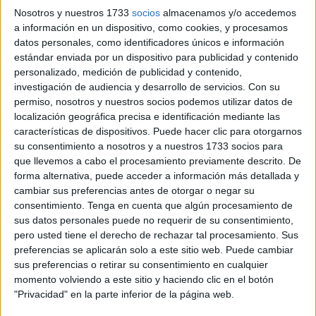
Nosotros y nuestros 1733
socios
almacenamos y/o accedemos
acontecidas durante el fin de semana en el
Hospital
a información en un dispositivo, como cookies, y procesamos
Universitario
del
Instituto Nacional de Gestión Sanitaria
datos personales, como identificadores únicos e información
(Ingesa)
.
estándar enviada por un dispositivo para publicidad y contenido
personalizado, medición de publicidad y contenido,
Este sindicato denuncia públicamente que cada día son
investigación de audiencia y desarrollo de servicios.
Con su
"más los hechos que están coartando el trabajo de los
permiso, nosotros y nuestros socios podemos utilizar datos de
localización geográfica precisa e identificación mediante las
profesionales, sufriendo inclusive
amenazas de muerte
y
características de dispositivos. Puede hacer clic para otorgarnos
refiriendo que los van a esperar a la salida del turno para
su consentimiento a nosotros y a nuestros 1733 socios para
ajustar cuentas
".
que llevemos a cabo el procesamiento previamente descrito. De
forma alternativa, puede acceder a información más detallada y
CSIF, en una actitud constructiva, apuesta por que las
cambiar sus preferencias antes de otorgar o negar su
discrepancias se arreglan
"con el diálogo y no con
consentimiento.
Tenga en cuenta que algún procesamiento de
violencia".
sus datos personales puede no requerir de su consentimiento,
pero usted tiene el derecho de rechazar tal procesamiento. Sus
Dos hechos diferentes en el
Servicio de Urgencias
del
preferencias se aplicarán solo a este sitio web. Puede cambiar
sus preferencias o retirar su consentimiento en cualquier
hospital localizado en Loma Colmenar donde tuvo que
momento volviendo a este sitio y haciendo clic en el botón
actuar la
seguridad privada y Policía Nacional
, tras las
"Privacidad" en la parte inferior de la página web.
agresiones. En uno de los incidentes, el agresor, se fue en