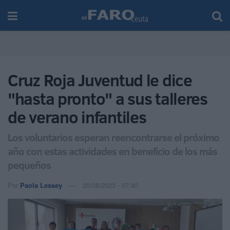
Cruz Roja Juventud le dice
"hasta pronto" a sus talleres
de verano infantiles
Los voluntarios esperan reencontrarse el próximo
año con estas actividades en beneficio de los más
pequeños
Por
Paola Lessey
20/08/2023 - 07:40