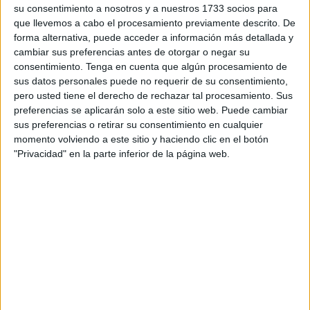
cumplida con la realización de una serie de talleres en los
su consentimiento a nosotros y a nuestros 1733 socios para
que ha sido posible trabajar “en deferentes pilares básicos
que llevemos a cabo el procesamiento previamente descrito. De
encaminados a lograr una
educación integral
a través de
forma alternativa, puede acceder a información más detallada y
cambiar sus preferencias antes de otorgar o negar su
un ocio activo y consciente que esperamos seguir
consentimiento.
Tenga en cuenta que algún procesamiento de
realizando”.
sus datos personales puede no requerir de su consentimiento,
pero usted tiene el derecho de rechazar tal procesamiento. Sus
preferencias se aplicarán solo a este sitio web. Puede cambiar
sus preferencias o retirar su consentimiento en cualquier
momento volviendo a este sitio y haciendo clic en el botón
"Privacidad" en la parte inferior de la página web.
A través de una serie de
fotografías
en sus redes sociales
han querido demostrar la emoción que ha embargado
estas últimas jornadas, pero sobre todo las sonrisas de