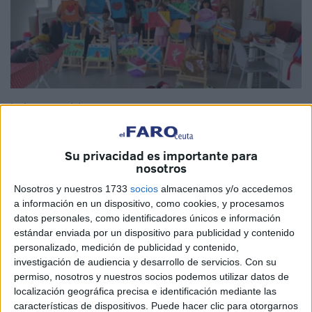
Imágenes cedidas
Su privacidad es importante para
nosotros
Ha llegado el momento de las despedidas, pero no es un
Nosotros y nuestros 1733
socios
almacenamos y/o accedemos
"adiós" definitivo sino más bien un "hasta pronto".
Cruz
a información en un dispositivo, como cookies, y procesamos
Roja
Juventud Ceuta se ha despedido formalmente este
datos personales, como identificadores únicos e información
verano 2023 de los integrantes más pequeños de su
estándar enviada por un dispositivo para publicidad y contenido
programa de ocio y tiempo libre, con grandes expectativas
personalizado, medición de publicidad y contenido,
investigación de audiencia y desarrollo de servicios.
Con su
para una próxima oportunidad.
permiso, nosotros y nuestros socios podemos utilizar datos de
localización geográfica precisa e identificación mediante las
Pero lo han hecho con la satisfacción de una labor bien
características de dispositivos. Puede hacer clic para otorgarnos