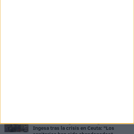
inmigrantes
HACE 2 DÍAS
El PSOE de Ceuta: "No podemos permitir
que ninguna mujer o niña se sienta
desprotegida"
HACE 2 DÍAS
Ingesa presta 391 asistencias y refuerza
los dispositivos 'extra' con más de 500
atenciones
HACE 2 DÍAS
El Colegio de Médicos pide a Mónica
García medidas urgentes ante la
"catástrofe asistencial" en Ceuta
HACE 2 DÍAS
Solidaridad carga contra la gestión del
Ingesa tras la crisis en Ceuta: "Los