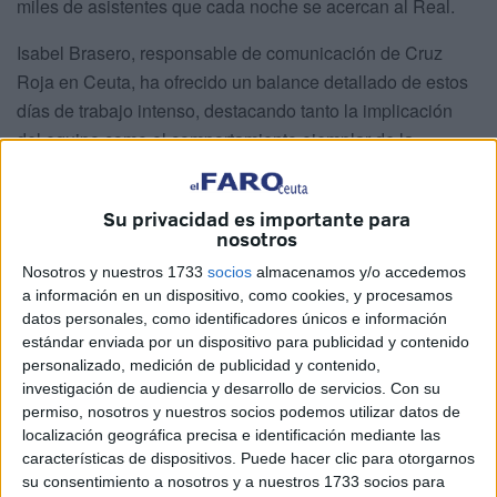
miles de asistentes que cada noche se acercan al Real.
Isabel Brasero, responsable de comunicación de Cruz
Roja en Ceuta, ha ofrecido un balance detallado de estos
días de trabajo intenso, destacando tanto la implicación
del equipo como el comportamiento ejemplar de la
ciudadanía,
añadiendo que ha sido una “feria
tranquilita”
.
Su privacidad es importante para
nosotros
Nosotros y nuestros 1733
socios
almacenamos y/o accedemos
a información en un dispositivo, como cookies, y procesamos
datos personales, como identificadores únicos e información
estándar enviada por un dispositivo para publicidad y contenido
personalizado, medición de publicidad y contenido,
investigación de audiencia y desarrollo de servicios.
Con su
permiso, nosotros y nuestros socios podemos utilizar datos de
localización geográfica precisa e identificación mediante las
características de dispositivos. Puede hacer clic para otorgarnos
su consentimiento a nosotros y a nuestros 1733 socios para