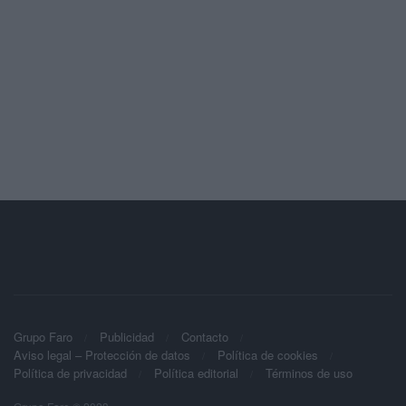
Grupo Faro
Publicidad
Contacto
Aviso legal – Protección de datos
Política de cookies
Política de privacidad
Política editorial
Términos de uso