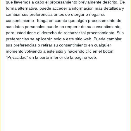
que llevemos a cabo el procesamiento previamente descrito. De
forma alternativa, puede acceder a información más detallada y
Más de 150 personas atendidas
cambiar sus preferencias antes de otorgar o negar su
consentimiento.
Tenga en cuenta que algún procesamiento de
sus datos personales puede no requerir de su consentimiento,
Aunque la afluencia ha sido muy elevada, el número de
pero usted tiene el derecho de rechazar tal procesamiento. Sus
asistencias o, concretamente, la gravedad de la demanda,
preferencias se aplicarán solo a este sitio web. Puede cambiar
sus preferencias o retirar su consentimiento en cualquier
no
ha alcanzado cifras preocupantes.
momento volviendo a este sitio y haciendo clic en el botón
"Privacidad" en la parte inferior de la página web.
“Hemos atendido a
más de 150 personas
, de distinta
consideración, pero es una feria bastante tranquila
comparada con otros años”. La mayoría de estas
atenciones no han requerido intervenciones de
envergadura, lo cual da cuenta del ambiente pacífico del
evento.
El reparto de tiritas: la anécdota
Entre las atenciones más frecuentes y anecdóticas se