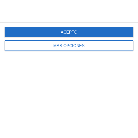
ACEPTO
MÁS OPCIONES
Imprescindible labor de Cruz Roja
La presencia de Cruz Roja en el recinto ferial ha sido
constante cada noche,
desde las 22:00 hasta las 6:00
horas en días normales, y hasta las 7:00 en festivos de