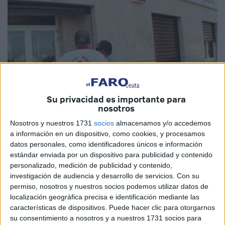
Su privacidad es importante para
nosotros
Nosotros y nuestros 1731
socios
almacenamos y/o accedemos
a información en un dispositivo, como cookies, y procesamos
Archivo
datos personales, como identificadores únicos e información
estándar enviada por un dispositivo para publicidad y contenido
personalizado, medición de publicidad y contenido,
investigación de audiencia y desarrollo de servicios.
Con su
La Asamblea Provincial de
Cruz Roja
atendió, durante
permiso, nosotros y nuestros socios podemos utilizar datos de
2018, a 86 víctimas de violencia de género, de los cuales
localización geográfica precisa e identificación mediante las
características de dispositivos. Puede hacer clic para otorgarnos
59 fueron menores. En su gran mayoría, las atenciones se
su consentimiento a nosotros y a nuestros 1731 socios para
centraron en asistencia psicológica, mientras que de los