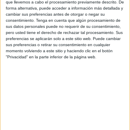
que llevemos a cabo el procesamiento previamente descrito. De
casos atendidos, 38 de estas mujeres tenían una orden de
forma alternativa, puede acceder a información más detallada y
alejamiento de sus parejas o exparejas. Otras muchas de
cambiar sus preferencias antes de otorgar o negar su
consentimiento.
Tenga en cuenta que algún procesamiento de
estas víctimas se acercaron hasta el servicio ofrecido por
sus datos personales puede no requerir de su consentimiento,
Cruz Roja Ceuta para plantear consultas o dudas sobre su
pero usted tiene el derecho de rechazar tal procesamiento. Sus
situación familiar.
preferencias se aplicarán solo a este sitio web. Puede cambiar
sus preferencias o retirar su consentimiento en cualquier
Son los datos recogidos del programa de atención
momento volviendo a este sitio y haciendo clic en el botón
psicológica y social a mujeres menores adolescentes y
"Privacidad" en la parte inferior de la página web.
menores expuestos a violencia de género que, este año,
ha vuelto a adjudicarse Cruz Roja por un periodo de dos
años y una partida de 170.000 euros, cantidad algo inferior
al presupuesto inicial de licitación cifrada en 194.947.
El servicio consiste en organizar y desarrollar, con cada
usuario, un proceso de atención e intervención que se
realizará en el marco de las siguientes especificaciones:
por un lado, siempre se trabajará con una visión global del
usuario y su entorno, además de su problemática y